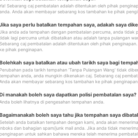
Ya! Sebarang caj pembatalan adalah ditentukan oleh pihak pengina
anda. Anda akan membayar sebarang kos tambahan ke pihak pengi
Jika saya perlu batalkan tempahan saya, adakah saya dik
Jika anda ada tempahan dengan pembatalan percuma, anda tidak p
tidak lagi percuma untuk dibatalkan atau adalah tanpa pulangan w
Sebarang caj pembatalan adalah ditentukan oleh pihak penginapa
ke pihak penginapan.
Bolehkah saya batalkan atau ubah tarikh saya bagi temp
Perubahan pada tarikh tempahan 'Tanpa Pulangan Wang' tidak dibena
tempahan anda, anda mungkin dikenakan caj. Sebarang caj pembata
Anda akan membayar sebarang kos tambahan ke pihak penginapan
Di manakah boleh saya dapatkan polisi pembatalan saya?
Anda boleh lihatnya di pengesahan tempahan anda.
Bagaimanakah boleh saya tahu jika tempahan saya dibata
Setelah anda batalkan tempahan dengan kami, anda akan menerima
inboks dan bahagian spam/junk mail anda. Jika anda tidak menerima
penginapan untuk sahkan bahawa mereka telah menerima pembatal