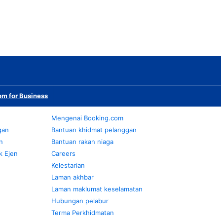
m for Business
Mengenai Booking.com
gan
Bantuan khidmat pelanggan
n
Bantuan rakan niaga
k Ejen
Careers
Kelestarian
Laman akhbar
Laman maklumat keselamatan
Hubungan pelabur
Terma Perkhidmatan