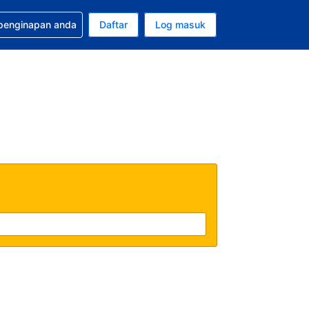
tuan bagi tempahan anda
 penginapan anda
Daftar
Log masuk
 semasa anda adalah Ringgit Malaysia
sa semasa anda adalah Bahasa Malaysia