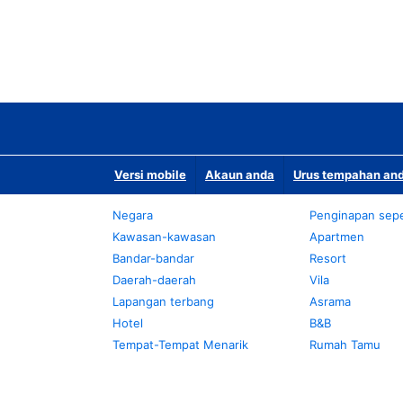
Versi mobile
Akaun anda
Urus tempahan and
Negara
Penginapan sepe
Kawasan-kawasan
Apartmen
Bandar-bandar
Resort
Daerah-daerah
Vila
Lapangan terbang
Asrama
Hotel
B&B
Tempat-Tempat Menarik
Rumah Tamu