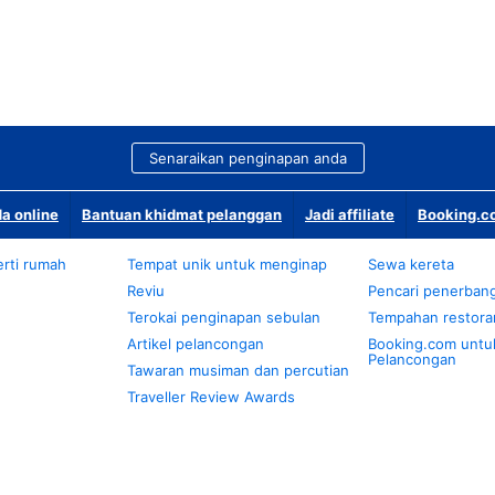
Senaraikan penginapan anda
a online
Bantuan khidmat pelanggan
Jadi affiliate
Booking.co
rti rumah
Tempat unik untuk menginap
Sewa kereta
Reviu
Pencari penerban
Terokai penginapan sebulan
Tempahan restora
Artikel pelancongan
Booking.com untu
Pelancongan
Tawaran musiman dan percutian
Traveller Review Awards