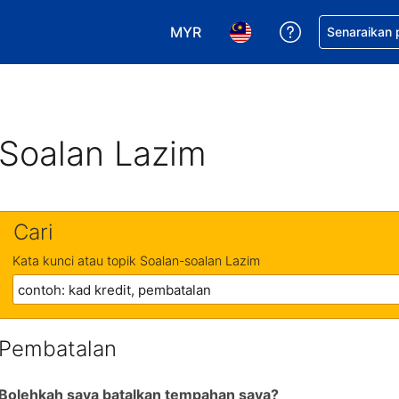
MYR
Dapatkan ban
Senaraikan
Pilih mata wang anda. Mata wang
Pilih bahasa anda. Baha
Soalan Lazim
Cari
Kata kunci atau topik Soalan-soalan Lazim
Pembatalan
Bolehkah saya batalkan tempahan saya?