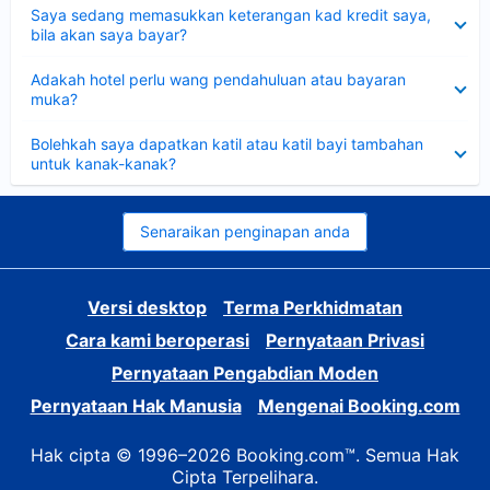
Dikecilkan
Saya sedang memasukkan keterangan kad kredit saya,
bila akan saya bayar?
Dikecilkan
Adakah hotel perlu wang pendahuluan atau bayaran
muka?
Dikecilkan
Bolehkah saya dapatkan katil atau katil bayi tambahan
untuk kanak-kanak?
Senaraikan penginapan anda
Versi desktop
Terma Perkhidmatan
Cara kami beroperasi
Pernyataan Privasi
Pernyataan Pengabdian Moden
Pernyataan Hak Manusia
Mengenai Booking.com
Hak cipta © 1996–2026 Booking.com™. Semua Hak
Cipta Terpelihara.