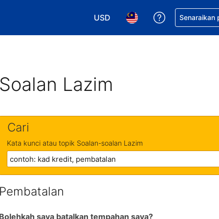
USD
Dapatkan ban
Senaraikan
Pilih mata wang anda. Mata wang
Pilih bahasa anda. Baha
Soalan Lazim
Cari
Kata kunci atau topik Soalan-soalan Lazim
Pembatalan
Bolehkah saya batalkan tempahan saya?