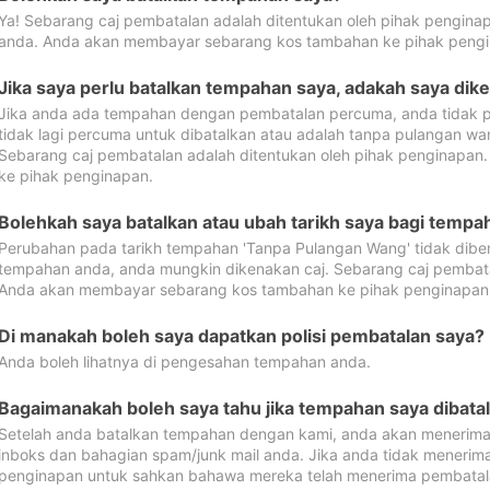
Ya! Sebarang caj pembatalan adalah ditentukan oleh pihak pengina
anda. Anda akan membayar sebarang kos tambahan ke pihak pengi
Jika saya perlu batalkan tempahan saya, adakah saya dik
Jika anda ada tempahan dengan pembatalan percuma, anda tidak p
tidak lagi percuma untuk dibatalkan atau adalah tanpa pulangan w
Sebarang caj pembatalan adalah ditentukan oleh pihak penginapa
ke pihak penginapan.
Bolehkah saya batalkan atau ubah tarikh saya bagi temp
Perubahan pada tarikh tempahan 'Tanpa Pulangan Wang' tidak dibena
tempahan anda, anda mungkin dikenakan caj. Sebarang caj pembata
Anda akan membayar sebarang kos tambahan ke pihak penginapan
Di manakah boleh saya dapatkan polisi pembatalan saya?
Anda boleh lihatnya di pengesahan tempahan anda.
Bagaimanakah boleh saya tahu jika tempahan saya dibata
Setelah anda batalkan tempahan dengan kami, anda akan menerima
inboks dan bahagian spam/junk mail anda. Jika anda tidak menerima
penginapan untuk sahkan bahawa mereka telah menerima pembatal