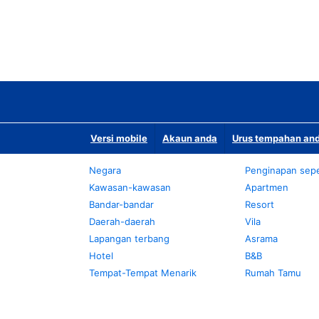
Versi mobile
Akaun anda
Urus tempahan and
Negara
Penginapan sepe
Kawasan-kawasan
Apartmen
Bandar-bandar
Resort
Daerah-daerah
Vila
Lapangan terbang
Asrama
Hotel
B&B
Tempat-Tempat Menarik
Rumah Tamu