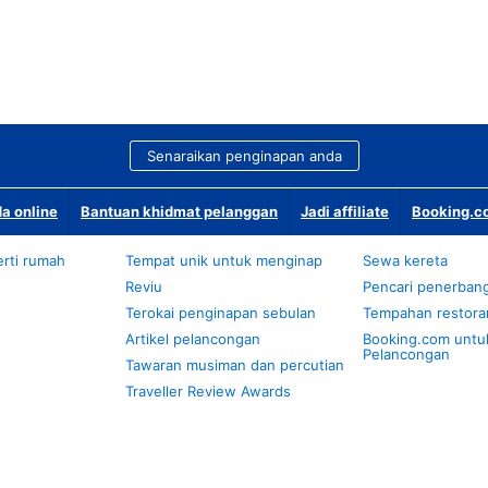
Senaraikan penginapan anda
a online
Bantuan khidmat pelanggan
Jadi affiliate
Booking.co
rti rumah
Tempat unik untuk menginap
Sewa kereta
Reviu
Pencari penerban
Terokai penginapan sebulan
Tempahan restora
Artikel pelancongan
Booking.com untu
Pelancongan
Tawaran musiman dan percutian
Traveller Review Awards