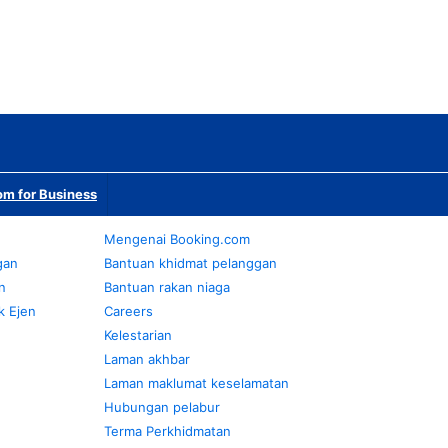
m for Business
Mengenai Booking.com
gan
Bantuan khidmat pelanggan
n
Bantuan rakan niaga
k Ejen
Careers
Kelestarian
Laman akhbar
Laman maklumat keselamatan
Hubungan pelabur
Terma Perkhidmatan