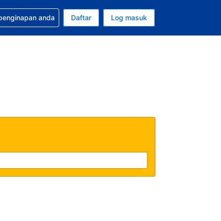
tuan bagi tempahan anda
 penginapan anda
Daftar
Log masuk
 semasa anda adalah Dolar A.S.
sa semasa anda adalah Bahasa Malaysia