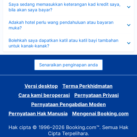
Dikecilkan
Saya sedang memasukkan keterangan kad kredit saya,
bila akan saya bayar?
Dikecilkan
Adakah hotel perlu wang pendahuluan atau bayaran
muka?
Dikecilkan
Bolehkah saya dapatkan katil atau katil bayi tambahan
untuk kanak-kanak?
Senaraikan penginapan anda
Versi desktop
Terma Perkhidmatan
Cara kami beroperasi
Pernyataan Privasi
Pernyataan Pengabdian Moden
Pernyataan Hak Manusia
Mengenai Booking.com
Hak cipta © 1996–2026 Booking.com™. Semua Hak
Cipta Terpelihara.