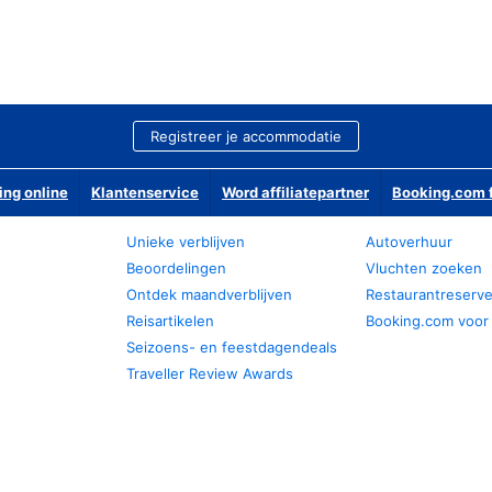
Registreer je accommodatie
ing online
Klantenservice
Word affiliatepartner
Booking.com f
Unieke verblijven
Autoverhuur
Beoordelingen
Vluchten zoeken
Ontdek maandverblijven
Restaurantreserv
Reisartikelen
Booking.com voor
Seizoens- en feestdagendeals
Traveller Review Awards