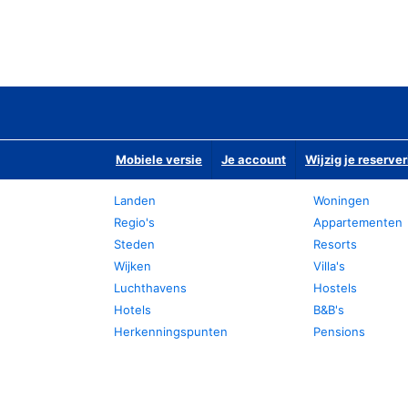
Mobiele versie
Je account
Wijzig je reserver
Landen
Woningen
Regio's
Appartementen
Steden
Resorts
Wijken
Villa's
Luchthavens
Hostels
Hotels
B&B's
Herkenningspunten
Pensions