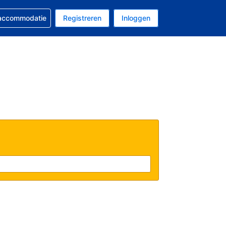
 reservering
 accommodatie
Registreren
Inloggen
s Amerikaanse dollar
al is Nederlands