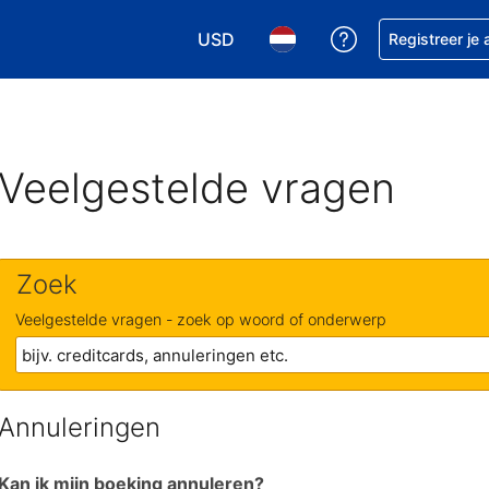
USD
Krijg hulp bij je
Registreer je
Kies je valuta. Je huidige valuta i
Kies je taal. Je huidige ta
Veelgestelde vragen
Zoek
Veelgestelde vragen - zoek op woord of onderwerp
Annuleringen
Kan ik mijn boeking annuleren?