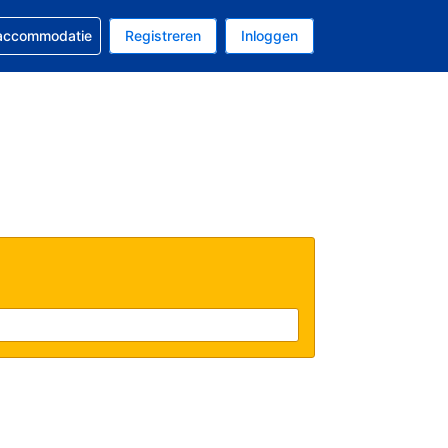
 reservering
 accommodatie
Registreren
Inloggen
 EUR
al is Nederlands