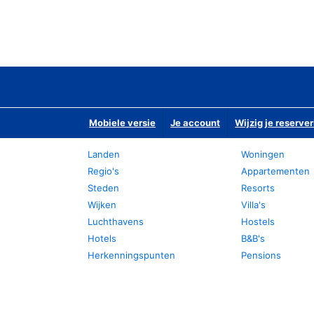
Mobiele versie
Je account
Wijzig je reserver
Landen
Woningen
Regio's
Appartementen
Steden
Resorts
Wijken
Villa's
Luchthavens
Hostels
Hotels
B&B's
Herkenningspunten
Pensions