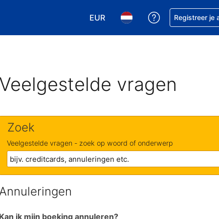
EUR
Krijg hulp bij je
Registreer je
Kies je valuta. Je huidige valuta is
Kies je taal. Je huidige ta
Veelgestelde vragen
Zoek
Veelgestelde vragen - zoek op woord of onderwerp
Annuleringen
Kan ik mijn boeking annuleren?