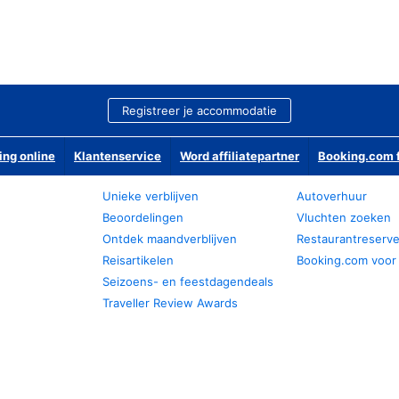
Registreer je accommodatie
ing online
Klantenservice
Word affiliatepartner
Booking.com f
Unieke verblijven
Autoverhuur
Beoordelingen
Vluchten zoeken
Ontdek maandverblijven
Restaurantreserv
Reisartikelen
Booking.com voor
Seizoens- en feestdagendeals
Traveller Review Awards