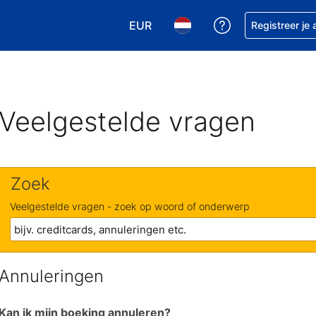
EUR
Krijg hulp bij je
Registreer je
Kies je valuta. Je huidige valuta is
Kies je taal. Je huidige ta
Veelgestelde vragen
Zoek
Veelgestelde vragen - zoek op woord of onderwerp
Annuleringen
Kan ik mijn boeking annuleren?