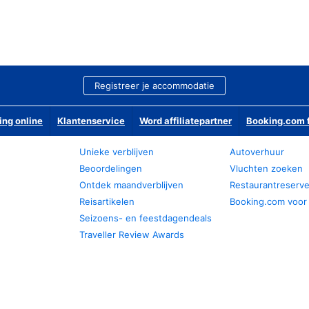
Registreer je accommodatie
ing online
Klantenservice
Word affiliatepartner
Booking.com f
Unieke verblijven
Autoverhuur
Beoordelingen
Vluchten zoeken
Ontdek maandverblijven
Restaurantreserv
Reisartikelen
Booking.com voor
Seizoens- en feestdagendeals
Traveller Review Awards