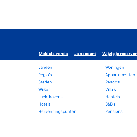
Mobiele versie
Je account
Wijzig je reserver
Landen
Woningen
Regio's
Appartementen
Steden
Resorts
Wijken
Villa's
Luchthavens
Hostels
Hotels
B&B's
Herkenningspunten
Pensions