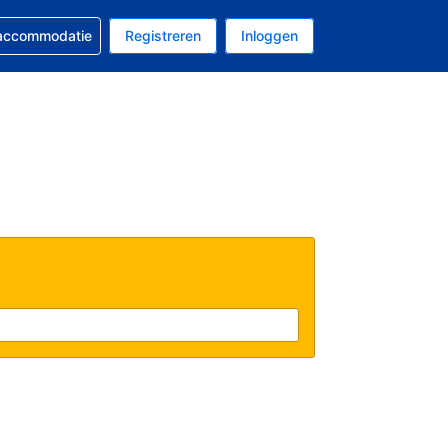
 reservering
 accommodatie
Registreren
Inloggen
 EUR
al is Nederlands