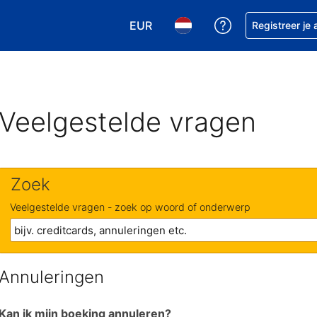
EUR
Krijg hulp bij je
Registreer je
Kies je valuta. Je huidige valuta is
Kies je taal. Je huidige ta
Veelgestelde vragen
Zoek
Veelgestelde vragen - zoek op woord of onderwerp
Annuleringen
Kan ik mijn boeking annuleren?