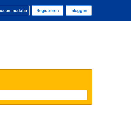
 reservering
 accommodatie
Registreren
Inloggen
 EUR
al is Nederlands