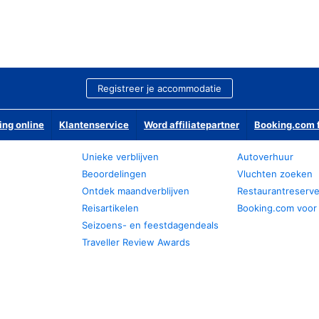
Registreer je accommodatie
ing online
Klantenservice
Word affiliatepartner
Booking.com f
Unieke verblijven
Autoverhuur
Beoordelingen
Vluchten zoeken
Ontdek maandverblijven
Restaurantreserv
Reisartikelen
Booking.com voor
Seizoens- en feestdagendeals
Traveller Review Awards