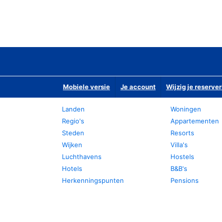
Mobiele versie
Je account
Wijzig je reserver
Landen
Woningen
Regio's
Appartementen
Steden
Resorts
Wijken
Villa's
Luchthavens
Hostels
Hotels
B&B's
Herkenningspunten
Pensions