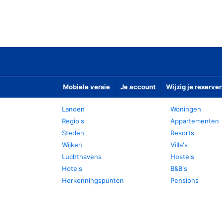
Mobiele versie
Je account
Wijzig je reserver
Landen
Woningen
Regio's
Appartementen
Steden
Resorts
Wijken
Villa's
Luchthavens
Hostels
Hotels
B&B's
Herkenningspunten
Pensions