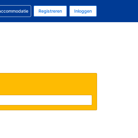
 reservering
 accommodatie
Registreren
Inloggen
 EUR
al is Nederlands