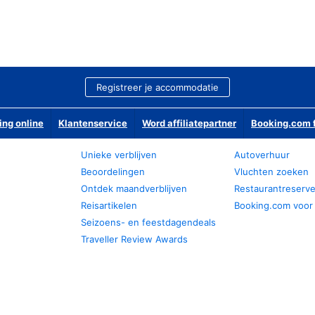
Registreer je accommodatie
ing online
Klantenservice
Word affiliatepartner
Booking.com f
Unieke verblijven
Autoverhuur
Beoordelingen
Vluchten zoeken
Ontdek maandverblijven
Restaurantreserv
Reisartikelen
Booking.com voor
Seizoens- en feestdagendeals
Traveller Review Awards