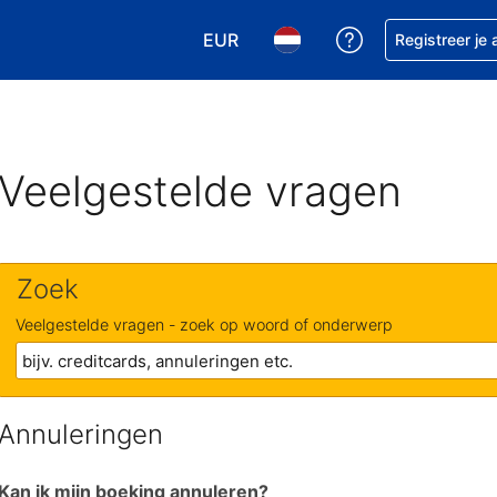
EUR
Krijg hulp bij je
Registreer je
Kies je valuta. Je huidige valuta is
Kies je taal. Je huidige ta
Veelgestelde vragen
Zoek
Veelgestelde vragen - zoek op woord of onderwerp
Annuleringen
Kan ik mijn boeking annuleren?