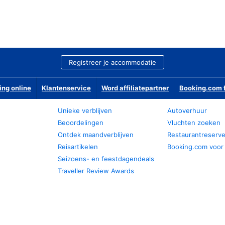
Registreer je accommodatie
ing online
Klantenservice
Word affiliatepartner
Booking.com f
Unieke verblijven
Autoverhuur
Beoordelingen
Vluchten zoeken
Ontdek maandverblijven
Restaurantreserv
Reisartikelen
Booking.com voor
Seizoens- en feestdagendeals
Traveller Review Awards