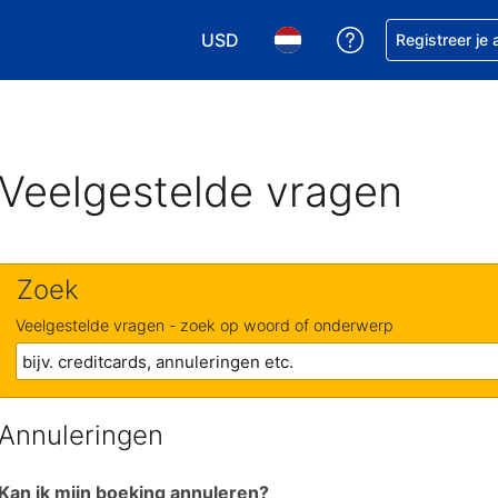
USD
Krijg hulp bij je
Registreer je
Kies je valuta. Je huidige valuta i
Kies je taal. Je huidige ta
Veelgestelde vragen
Zoek
Veelgestelde vragen - zoek op woord of onderwerp
Annuleringen
Kan ik mijn boeking annuleren?