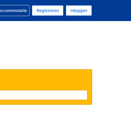
 reservering
 accommodatie
Registreren
Inloggen
s Amerikaanse dollar
al is Nederlands