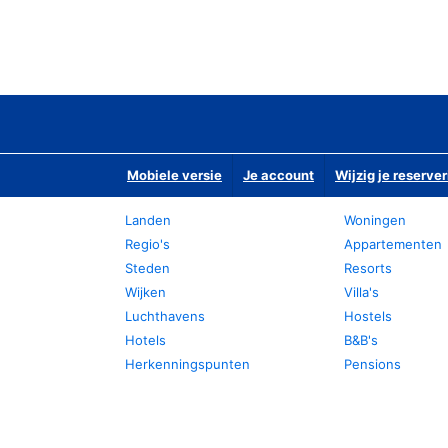
Mobiele versie
Je account
Wijzig je reserver
Landen
Woningen
Regio's
Appartementen
Steden
Resorts
Wijken
Villa's
Luchthavens
Hostels
Hotels
B&B's
Herkenningspunten
Pensions