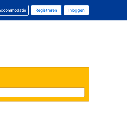
 reservering
 accommodatie
Registreren
Inloggen
 EUR
al is Nederlands