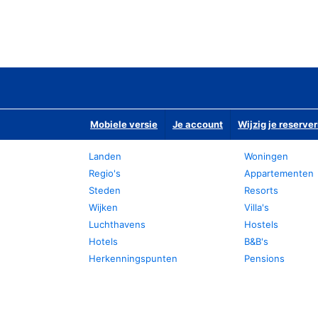
Mobiele versie
Je account
Wijzig je reserver
Landen
Woningen
Regio's
Appartementen
Steden
Resorts
Wijken
Villa's
Luchthavens
Hostels
Hotels
B&B's
Herkenningspunten
Pensions