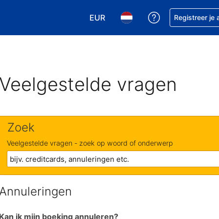
EUR
Krijg hulp bij je
Registreer je
Kies je valuta. Je huidige valuta is
Kies je taal. Je huidige ta
Veelgestelde vragen
Zoek
Veelgestelde vragen - zoek op woord of onderwerp
Annuleringen
Kan ik mijn boeking annuleren?