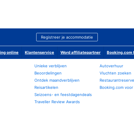
Registreer je accommodatie
ing online
Klantenservice
Word affiliatepartner
Booking.com f
Unieke verblijven
Autoverhuur
Beoordelingen
Vluchten zoeken
Ontdek maandverblijven
Restaurantreserv
Reisartikelen
Booking.com voor
Seizoens- en feestdagendeals
Traveller Review Awards