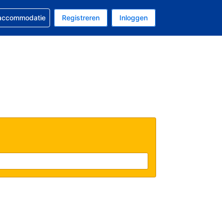
 reservering
 accommodatie
Registreren
Inloggen
 EUR
al is Nederlands