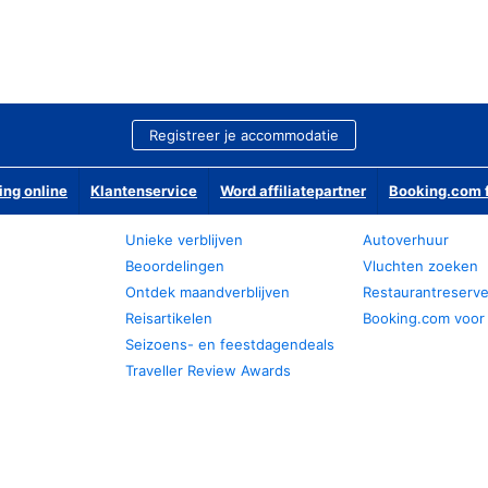
Registreer je accommodatie
ing online
Klantenservice
Word affiliatepartner
Booking.com f
Unieke verblijven
Autoverhuur
Beoordelingen
Vluchten zoeken
Ontdek maandverblijven
Restaurantreserv
Reisartikelen
Booking.com voor
Seizoens- en feestdagendeals
Traveller Review Awards