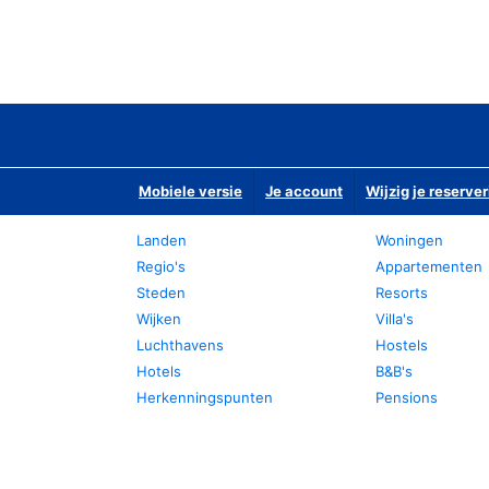
Mobiele versie
Je account
Wijzig je reserver
Landen
Woningen
Regio's
Appartementen
Steden
Resorts
Wijken
Villa's
Luchthavens
Hostels
Hotels
B&B's
Herkenningspunten
Pensions