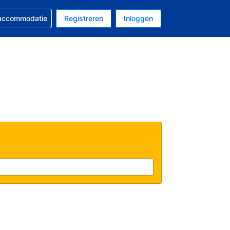
 reservering
 accommodatie
Registreren
Inloggen
s Amerikaanse dollar
al is Nederlands