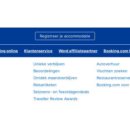
Registreer je accommodatie
ing online
Klantenservice
Word affiliatepartner
Booking.com f
Unieke verblijven
Autoverhuur
Beoordelingen
Vluchten zoeken
Ontdek maandverblijven
Restaurantreserv
Reisartikelen
Booking.com voor
Seizoens- en feestdagendeals
Traveller Review Awards