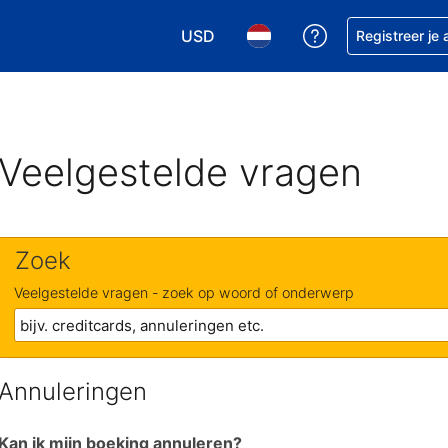
USD
Krijg hulp bij je
Registreer je
Kies je valuta. Je huidige valuta i
Kies je taal. Je huidige ta
Veelgestelde vragen
Zoek
Veelgestelde vragen - zoek op woord of onderwerp
Annuleringen
Kan ik mijn boeking annuleren?