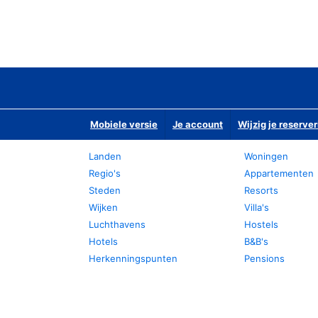
Mobiele versie
Je account
Wijzig je reserver
Landen
Woningen
Regio's
Appartementen
Steden
Resorts
Wijken
Villa's
Luchthavens
Hostels
Hotels
B&B's
Herkenningspunten
Pensions