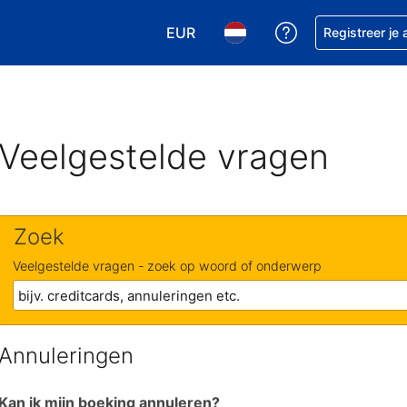
EUR
Krijg hulp bij je
Registreer je
Kies je valuta. Je huidige valuta is
Kies je taal. Je huidige ta
Veelgestelde vragen
Zoek
Veelgestelde vragen - zoek op woord of onderwerp
Annuleringen
Kan ik mijn boeking annuleren?