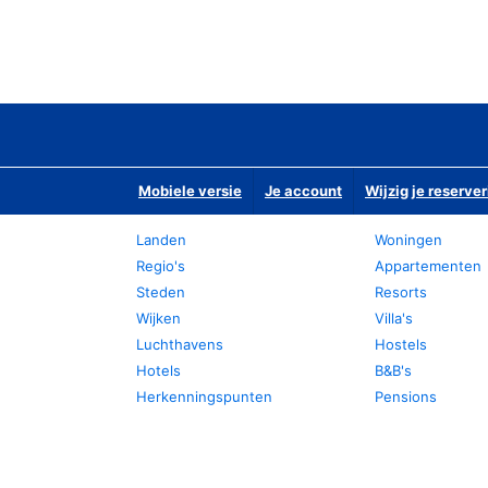
Mobiele versie
Je account
Wijzig je reserver
Landen
Woningen
Regio's
Appartementen
Steden
Resorts
Wijken
Villa's
Luchthavens
Hostels
Hotels
B&B's
Herkenningspunten
Pensions