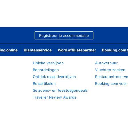
Registreer je accommodatie
ing online
Klantenservice
Word affiliatepartner
Booking.com f
Unieke verblijven
Autoverhuur
Beoordelingen
Vluchten zoeken
Ontdek maandverblijven
Restaurantreserv
Reisartikelen
Booking.com voor
Seizoens- en feestdagendeals
Traveller Review Awards