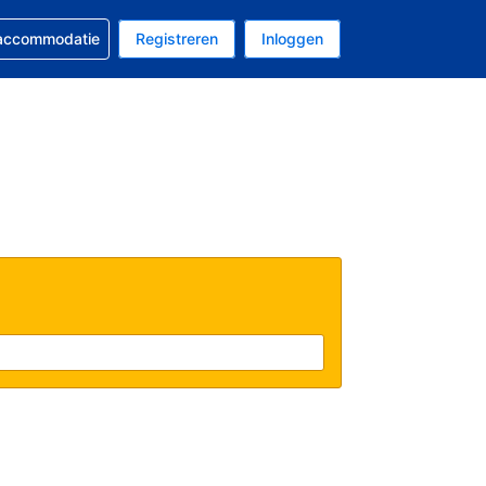
 reservering
 accommodatie
Registreren
Inloggen
 EUR
al is Nederlands