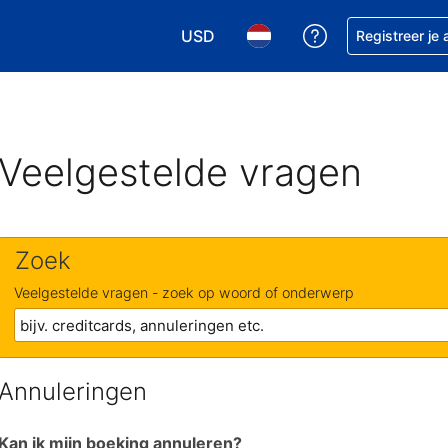
USD
Krijg hulp bij je
Registreer je
Kies je valuta. Je huidige valuta i
Kies je taal. Je huidige ta
Veelgestelde vragen
Zoek
Veelgestelde vragen - zoek op woord of onderwerp
Annuleringen
Kan ik mijn boeking annuleren?