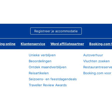
Registreer je accommodatie
ing online
Klantenservice
Word affiliatepartner
Booking.com f
Unieke verblijven
Autoverhuur
Beoordelingen
Vluchten zoeken
Ontdek maandverblijven
Restaurantreserv
Reisartikelen
Booking.com voor
Seizoens- en feestdagendeals
Traveller Review Awards