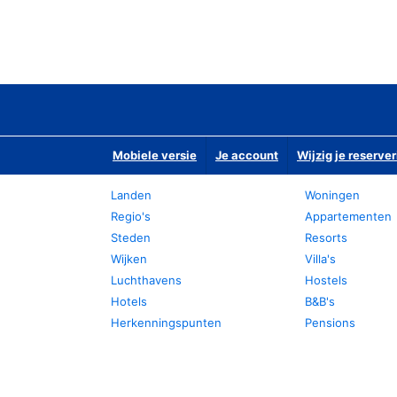
Mobiele versie
Je account
Wijzig je reserver
Landen
Woningen
Regio's
Appartementen
Steden
Resorts
Wijken
Villa's
Luchthavens
Hostels
Hotels
B&B's
Herkenningspunten
Pensions