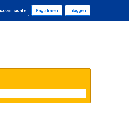
 reservering
 accommodatie
Registreren
Inloggen
s Amerikaanse dollar
al is Nederlands