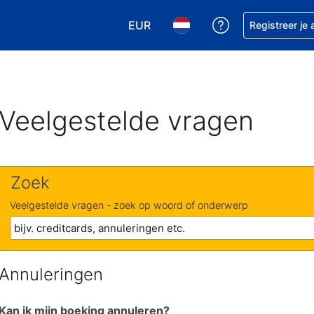
EUR
Krijg hulp bij je
Registreer je
Kies je valuta. Je huidige valuta is
Kies je taal. Je huidige ta
Veelgestelde vragen
Zoek
Veelgestelde vragen - zoek op woord of onderwerp
Annuleringen
Kan ik mijn boeking annuleren?