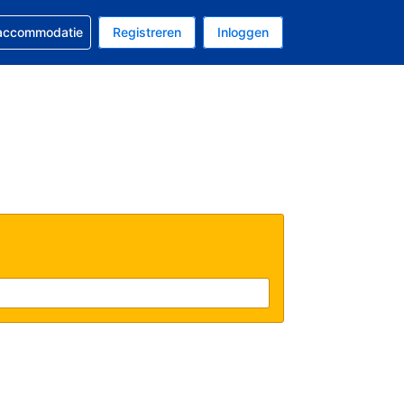
 reservering
 accommodatie
Registreren
Inloggen
 EUR
al is Nederlands