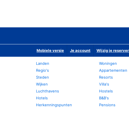
Mobiele versie
Je account
Wijzig je reserver
Landen
Woningen
Regio's
Appartementen
Steden
Resorts
Wijken
Villa's
Luchthavens
Hostels
Hotels
B&B's
Herkenningspunten
Pensions