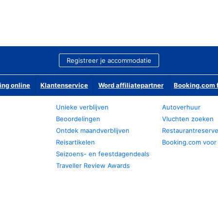
Registreer je accommodatie
ing online
Klantenservice
Word affiliatepartner
Booking.com f
Unieke verblijven
Autoverhuur
Beoordelingen
Vluchten zoeken
Ontdek maandverblijven
Restaurantreserv
Reisartikelen
Booking.com voor
Seizoens- en feestdagendeals
Traveller Review Awards