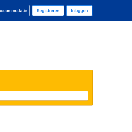
 reservering
 accommodatie
Registreren
Inloggen
 EUR
al is Nederlands