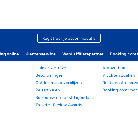
Registreer je accommodatie
ing online
Klantenservice
Word affiliatepartner
Booking.com f
Unieke verblijven
Autoverhuur
Beoordelingen
Vluchten zoeken
Ontdek maandverblijven
Restaurantreserv
Reisartikelen
Booking.com voor
Seizoens- en feestdagendeals
Traveller Review Awards