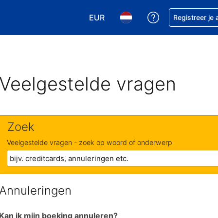
EUR
Krijg hulp bij je
Registreer je
Kies je valuta. Je huidige valuta is
Kies je taal. Je huidige ta
Veelgestelde vragen
Zoek
Veelgestelde vragen - zoek op woord of onderwerp
Annuleringen
Kan ik mijn boeking annuleren?