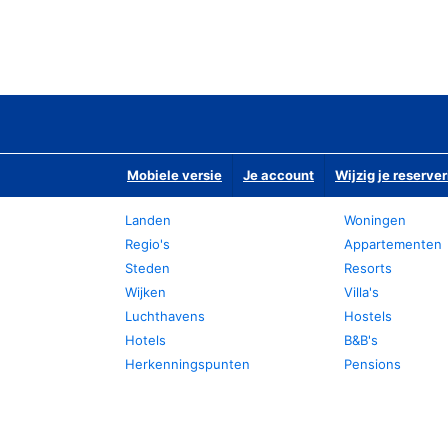
Mobiele versie
Je account
Wijzig je reserver
Landen
Woningen
Regio's
Appartementen
Steden
Resorts
Wijken
Villa's
Luchthavens
Hostels
Hotels
B&B's
Herkenningspunten
Pensions