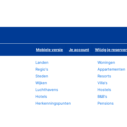
Mobiele versie
Je account
Wijzig je reserver
Landen
Woningen
Regio's
Appartementen
Steden
Resorts
Wijken
Villa's
Luchthavens
Hostels
Hotels
B&B's
Herkenningspunten
Pensions