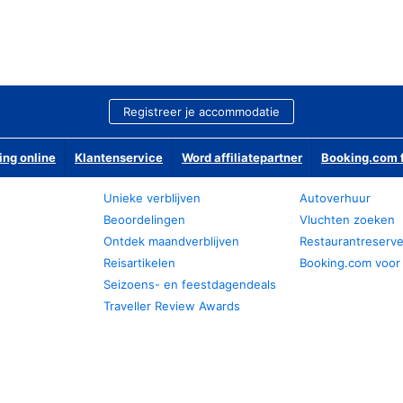
Registreer je accommodatie
ing online
Klantenservice
Word affiliatepartner
Booking.com f
Unieke verblijven
Autoverhuur
Beoordelingen
Vluchten zoeken
Ontdek maandverblijven
Restaurantreserv
Reisartikelen
Booking.com voor
Seizoens- en feestdagendeals
Traveller Review Awards