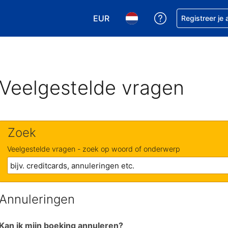
EUR
Krijg hulp bij je
Registreer je
Kies je valuta. Je huidige valuta is
Kies je taal. Je huidige ta
Veelgestelde vragen
Zoek
Veelgestelde vragen - zoek op woord of onderwerp
Annuleringen
Kan ik mijn boeking annuleren?