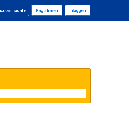
 reservering
 accommodatie
Registreren
Inloggen
 EUR
al is Nederlands