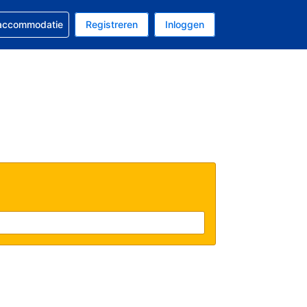
 reservering
 accommodatie
Registreren
Inloggen
s Amerikaanse dollar
al is Nederlands