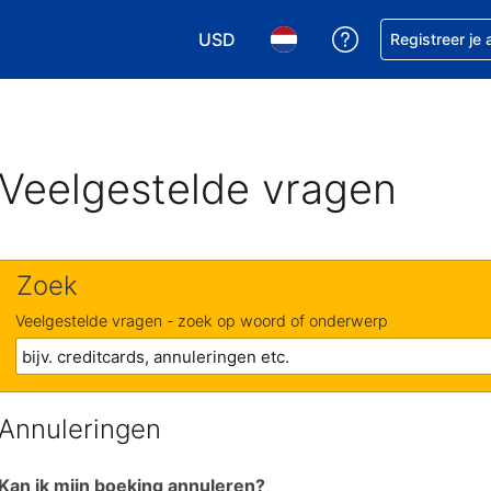
USD
Krijg hulp bij je
Registreer je
Kies je valuta. Je huidige valuta i
Kies je taal. Je huidige ta
Veelgestelde vragen
Zoek
Veelgestelde vragen - zoek op woord of onderwerp
Annuleringen
Kan ik mijn boeking annuleren?