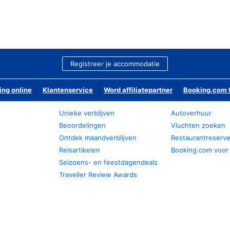
Registreer je accommodatie
ing online
Klantenservice
Word affiliatepartner
Booking.com f
Unieke verblijven
Autoverhuur
Beoordelingen
Vluchten zoeken
Ontdek maandverblijven
Restaurantreserv
Reisartikelen
Booking.com voor
Seizoens- en feestdagendeals
Traveller Review Awards