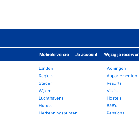
Mobiele versie
Je account
Wijzig je reserver
Landen
Woningen
Regio's
Appartementen
Steden
Resorts
Wijken
Villa's
Luchthavens
Hostels
Hotels
B&B's
Herkenningspunten
Pensions