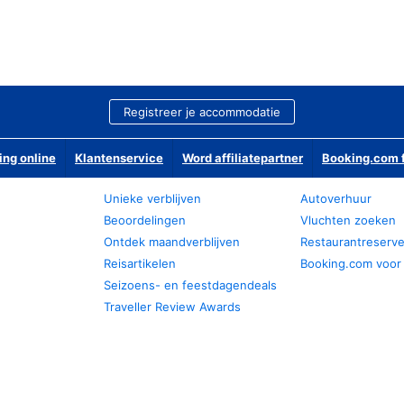
Registreer je accommodatie
ing online
Klantenservice
Word affiliatepartner
Booking.com f
Unieke verblijven
Autoverhuur
Beoordelingen
Vluchten zoeken
Ontdek maandverblijven
Restaurantreserv
Reisartikelen
Booking.com voor
Seizoens- en feestdagendeals
Traveller Review Awards