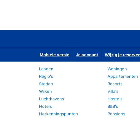
Mobiele versie
Je account
Wijzig je reserver
Landen
Woningen
Regio's
Appartementen
Steden
Resorts
Wijken
Villa's
Luchthavens
Hostels
Hotels
B&B's
Herkenningspunten
Pensions