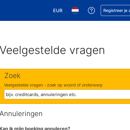
EUR
Krijg hulp bij je
Registreer je
Kies je valuta. Je huidige valuta is
Kies je taal. Je huidige ta
Veelgestelde vragen
Zoek
Veelgestelde vragen - zoek op woord of onderwerp
Annuleringen
Kan ik mijn boeking annuleren?