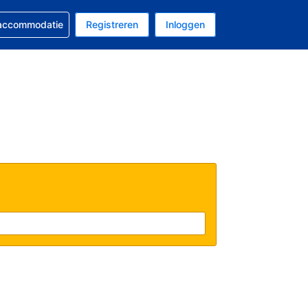
 reservering
 accommodatie
Registreren
Inloggen
 EUR
al is Nederlands