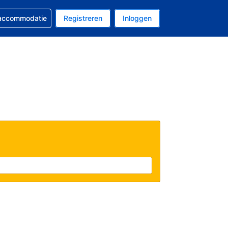
 reservering
 accommodatie
Registreren
Inloggen
s Amerikaanse dollar
al is Nederlands