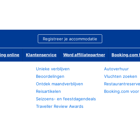
Registreer je accommodatie
ing online
Klantenservice
Word affiliatepartner
Booking.com f
Unieke verblijven
Autoverhuur
Beoordelingen
Vluchten zoeken
Ontdek maandverblijven
Restaurantreserv
Reisartikelen
Booking.com voor
Seizoens- en feestdagendeals
Traveller Review Awards