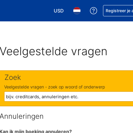
USD
Krijg hulp bij je
Registreer je
Kies je valuta. Je huidige valuta i
Kies je taal. Je huidige ta
Veelgestelde vragen
Zoek
Veelgestelde vragen - zoek op woord of onderwerp
Annuleringen
Kan ik mijn boeking annuleren?