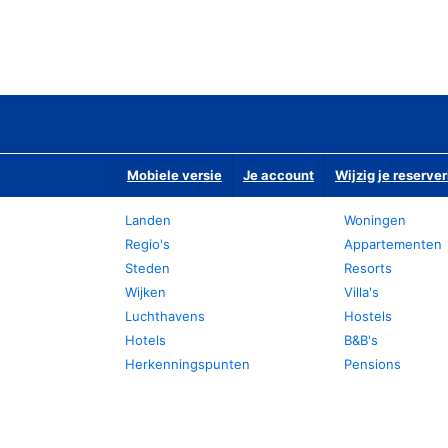
Mobiele versie
Je account
Wijzig je reserver
Landen
Woningen
Regio's
Appartementen
Steden
Resorts
Wijken
Villa's
Luchthavens
Hostels
Hotels
B&B's
Herkenningspunten
Pensions