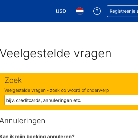
USD
Krijg hulp bij je
Registreer je
Kies je valuta. Je huidige valuta i
Kies je taal. Je huidige ta
Veelgestelde vragen
Zoek
Veelgestelde vragen - zoek op woord of onderwerp
Annuleringen
Kan ik mijn boeking annuleren?