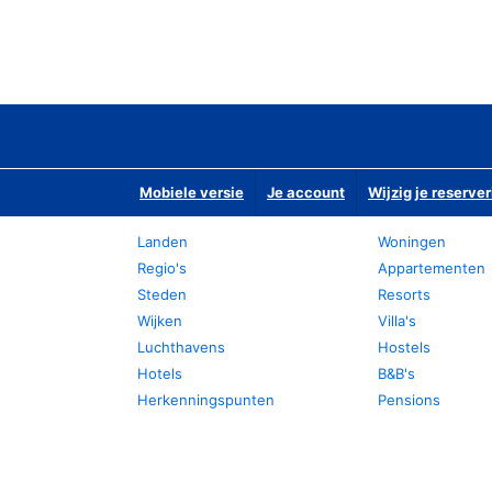
Mobiele versie
Je account
Wijzig je reserver
Landen
Woningen
Regio's
Appartementen
Steden
Resorts
Wijken
Villa's
Luchthavens
Hostels
Hotels
B&B's
Herkenningspunten
Pensions