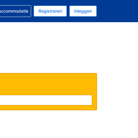
 reservering
 accommodatie
Registreren
Inloggen
s Amerikaanse dollar
al is Nederlands