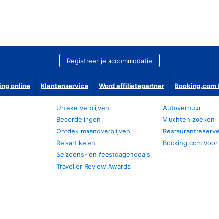
Registreer je accommodatie
ing online
Klantenservice
Word affiliatepartner
Booking.com f
Unieke verblijven
Autoverhuur
Beoordelingen
Vluchten zoeken
Ontdek maandverblijven
Restaurantreserv
Reisartikelen
Booking.com voor
Seizoens- en feestdagendeals
Traveller Review Awards