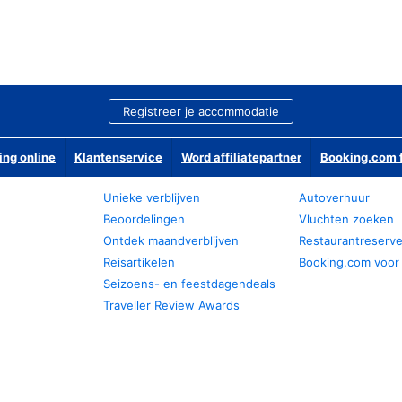
Registreer je accommodatie
ing online
Klantenservice
Word affiliatepartner
Booking.com f
Unieke verblijven
Autoverhuur
Beoordelingen
Vluchten zoeken
Ontdek maandverblijven
Restaurantreserv
Reisartikelen
Booking.com voor
Seizoens- en feestdagendeals
Traveller Review Awards