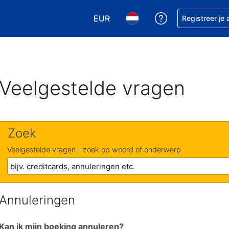
EUR
Krijg hulp bij je
Registreer je
Kies je valuta. Je huidige valuta is
Kies je taal. Je huidige ta
Veelgestelde vragen
Zoek
Veelgestelde vragen - zoek op woord of onderwerp
Annuleringen
Kan ik mijn boeking annuleren?