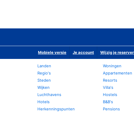
Mobiele versie
Je account
Wijzig je reserver
Landen
Woningen
Regio's
Appartementen
Steden
Resorts
Wijken
Villa's
Luchthavens
Hostels
Hotels
B&B's
Herkenningspunten
Pensions