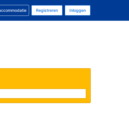
 reservering
 accommodatie
Registreren
Inloggen
 EUR
al is Nederlands