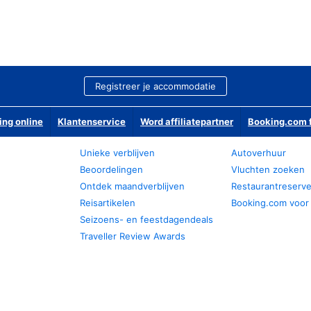
Registreer je accommodatie
ing online
Klantenservice
Word affiliatepartner
Booking.com f
Unieke verblijven
Autoverhuur
Beoordelingen
Vluchten zoeken
Ontdek maandverblijven
Restaurantreserv
Reisartikelen
Booking.com voor
Seizoens- en feestdagendeals
Traveller Review Awards