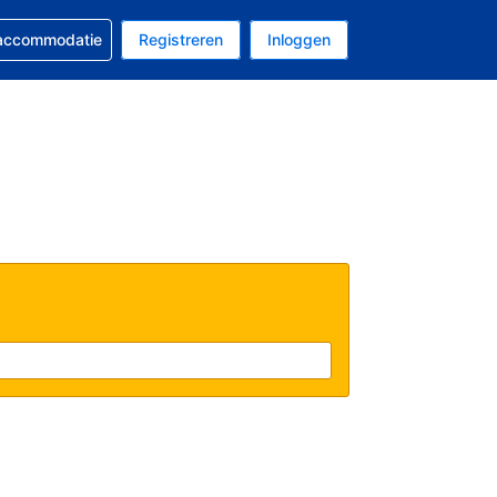
 reservering
 accommodatie
Registreren
Inloggen
s Amerikaanse dollar
al is Nederlands