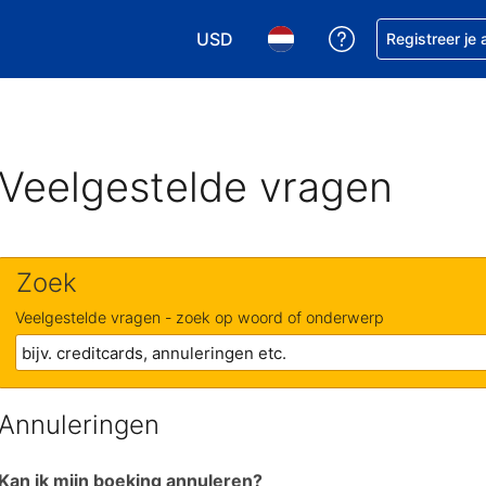
USD
Krijg hulp bij je
Registreer je
Kies je valuta. Je huidige valuta i
Kies je taal. Je huidige ta
Veelgestelde vragen
Zoek
Veelgestelde vragen - zoek op woord of onderwerp
Annuleringen
Kan ik mijn boeking annuleren?