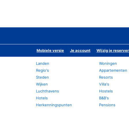
Mobiele versie
Je account
Wijzig je reserver
Landen
Woningen
Regio's
Appartementen
Steden
Resorts
Wijken
Villa's
Luchthavens
Hostels
Hotels
B&B's
Herkenningspunten
Pensions