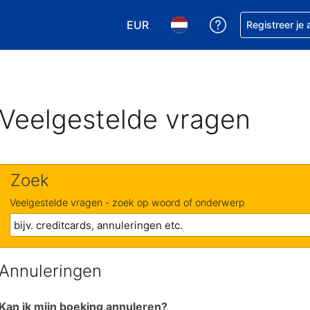
EUR
Krijg hulp bij je
Registreer je
Kies je valuta. Je huidige valuta is
Kies je taal. Je huidige ta
Veelgestelde vragen
Zoek
Veelgestelde vragen - zoek op woord of onderwerp
Annuleringen
Kan ik mijn boeking annuleren?