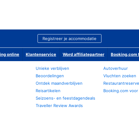
Registreer je accommodatie
ing online
Klantenservice
Word affiliatepartner
Booking.com f
Unieke verblijven
Autoverhuur
Beoordelingen
Vluchten zoeken
Ontdek maandverblijven
Restaurantreserv
Reisartikelen
Booking.com voor
Seizoens- en feestdagendeals
Traveller Review Awards