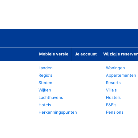
Mobiele versie
Je account
Wijzig je reserver
Landen
Woningen
Regio's
Appartementen
Steden
Resorts
Wijken
Villa's
Luchthavens
Hostels
Hotels
B&B's
Herkenningspunten
Pensions