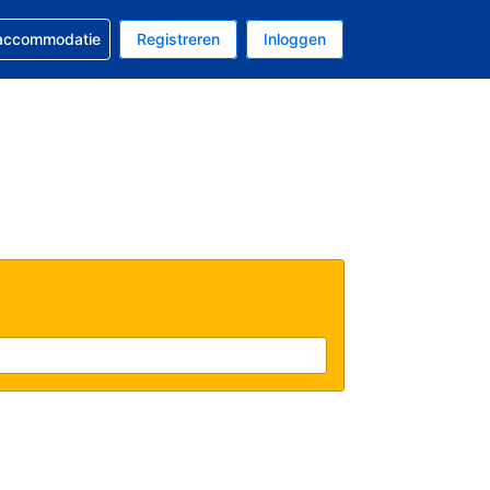
 reservering
 accommodatie
Registreren
Inloggen
 EUR
al is Nederlands