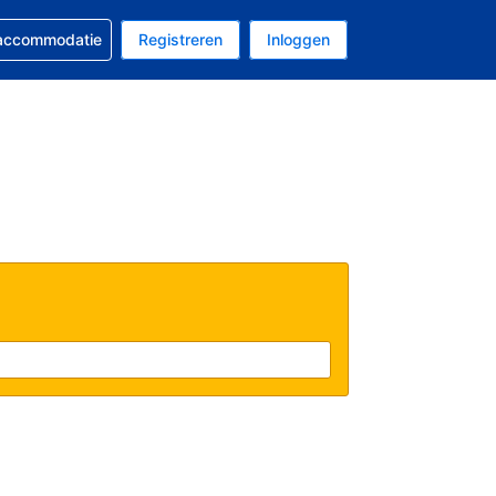
 reservering
 accommodatie
Registreren
Inloggen
 EUR
al is Nederlands