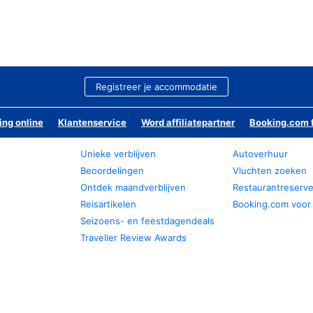
Registreer je accommodatie
ing online
Klantenservice
Word affiliatepartner
Booking.com f
Unieke verblijven
Autoverhuur
Beoordelingen
Vluchten zoeken
Ontdek maandverblijven
Restaurantreserv
Reisartikelen
Booking.com voor
Seizoens- en feestdagendeals
Traveller Review Awards