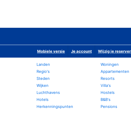
Mobiele versie
Je account
Wijzig je reserver
Landen
Woningen
Regio's
Appartementen
Steden
Resorts
Wijken
Villa's
Luchthavens
Hostels
Hotels
B&B's
Herkenningspunten
Pensions