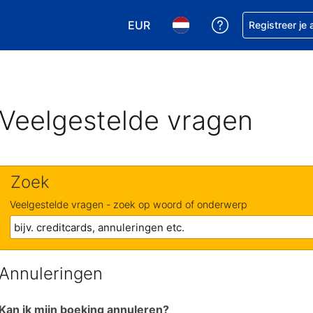
EUR
Krijg hulp bij je
Registreer je
Kies je valuta. Je huidige valuta is
Kies je taal. Je huidige ta
Veelgestelde vragen
Zoek
Veelgestelde vragen - zoek op woord of onderwerp
Annuleringen
Kan ik mijn boeking annuleren?