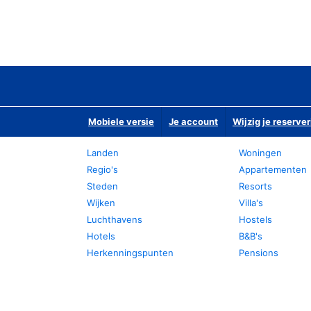
Mobiele versie
Je account
Wijzig je reserver
Landen
Woningen
Regio's
Appartementen
Steden
Resorts
Wijken
Villa's
Luchthavens
Hostels
Hotels
B&B's
Herkenningspunten
Pensions