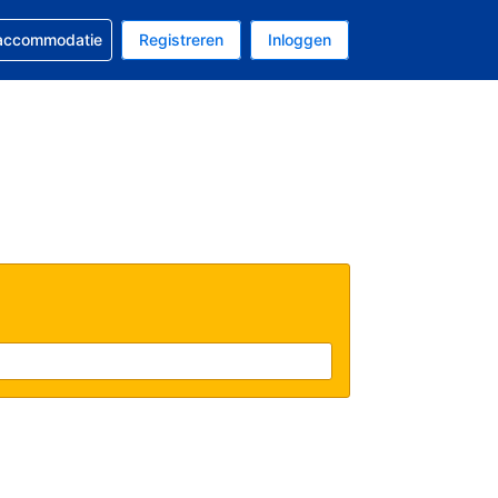
 reservering
 accommodatie
Registreren
Inloggen
s Amerikaanse dollar
al is Nederlands