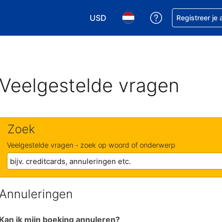
USD
Krijg hulp bij je
Registreer je
Kies je valuta. Je huidige valuta i
Kies je taal. Je huidige ta
Veelgestelde vragen
Zoek
Veelgestelde vragen - zoek op woord of onderwerp
Annuleringen
Kan ik mijn boeking annuleren?