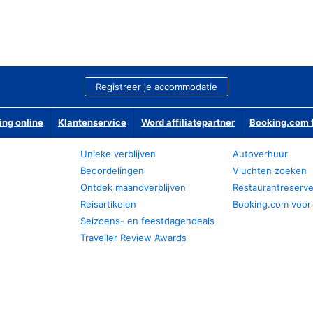
Registreer je accommodatie
ing online
Klantenservice
Word affiliatepartner
Booking.com f
Unieke verblijven
Autoverhuur
Beoordelingen
Vluchten zoeken
Ontdek maandverblijven
Restaurantreserv
Reisartikelen
Booking.com voor
Seizoens- en feestdagendeals
Traveller Review Awards