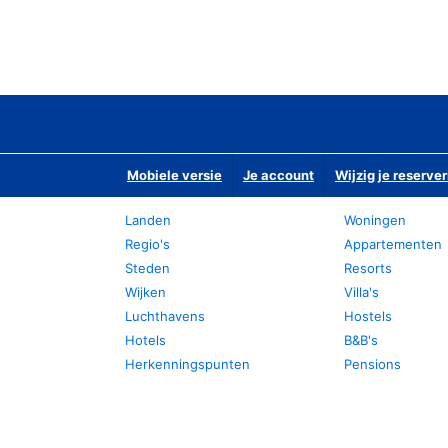
Mobiele versie
Je account
Wijzig je reserver
Landen
Woningen
Regio's
Appartementen
Steden
Resorts
Wijken
Villa's
Luchthavens
Hostels
Hotels
B&B's
Herkenningspunten
Pensions