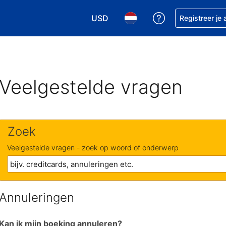
USD
Krijg hulp bij je
Registreer je
Kies je valuta. Je huidige valuta i
Kies je taal. Je huidige ta
Veelgestelde vragen
Zoek
Veelgestelde vragen - zoek op woord of onderwerp
Annuleringen
Kan ik mijn boeking annuleren?