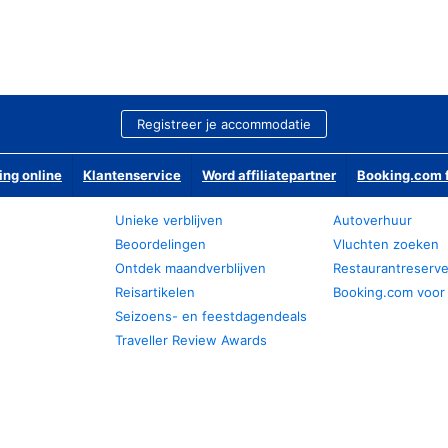
Registreer je accommodatie
ing online
Klantenservice
Word affiliatepartner
Booking.com f
Unieke verblijven
Autoverhuur
Beoordelingen
Vluchten zoeken
Ontdek maandverblijven
Restaurantreserv
Reisartikelen
Booking.com voor
Seizoens- en feestdagendeals
Traveller Review Awards