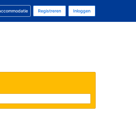
 reservering
 accommodatie
Registreren
Inloggen
s Amerikaanse dollar
al is Nederlands