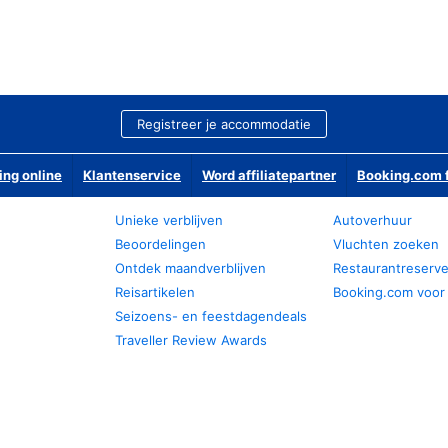
Registreer je accommodatie
ing online
Klantenservice
Word affiliatepartner
Booking.com f
Unieke verblijven
Autoverhuur
Beoordelingen
Vluchten zoeken
Ontdek maandverblijven
Restaurantreserv
Reisartikelen
Booking.com voor
Seizoens- en feestdagendeals
Traveller Review Awards