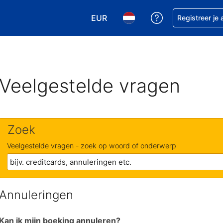
EUR
Krijg hulp bij je
Registreer je
Kies je valuta. Je huidige valuta is
Kies je taal. Je huidige ta
Veelgestelde vragen
Zoek
Veelgestelde vragen - zoek op woord of onderwerp
Annuleringen
Kan ik mijn boeking annuleren?