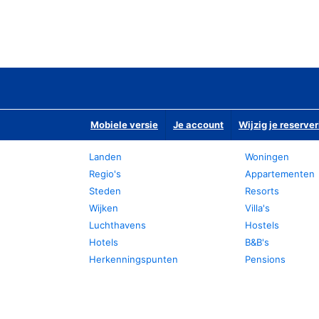
Mobiele versie
Je account
Wijzig je reserver
Landen
Woningen
Regio's
Appartementen
Steden
Resorts
Wijken
Villa's
Luchthavens
Hostels
Hotels
B&B's
Herkenningspunten
Pensions