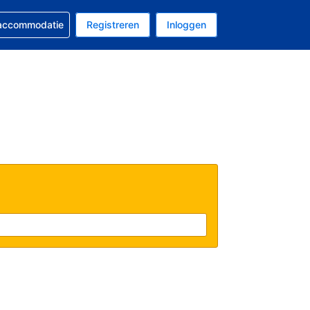
 reservering
 accommodatie
Registreren
Inloggen
 EUR
al is Nederlands