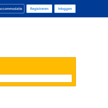
 reservering
 accommodatie
Registreren
Inloggen
s Amerikaanse dollar
al is Nederlands