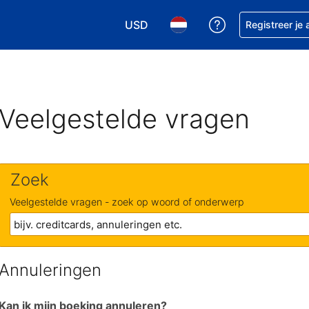
USD
Krijg hulp bij je
Registreer je
Kies je valuta. Je huidige valuta i
Kies je taal. Je huidige ta
Veelgestelde vragen
Zoek
Veelgestelde vragen - zoek op woord of onderwerp
Annuleringen
Kan ik mijn boeking annuleren?