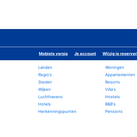
Mobiele versie
Je account
Wijzig je reserver
Landen
Woningen
Regio's
Appartementen
Steden
Resorts
Wijken
Villa's
Luchthavens
Hostels
Hotels
B&B's
Herkenningspunten
Pensions