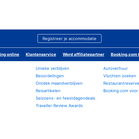
Registreer je accommodatie
ing online
Klantenservice
Word affiliatepartner
Booking.com f
Unieke verblijven
Autoverhuur
Beoordelingen
Vluchten zoeken
Ontdek maandverblijven
Restaurantreserv
Reisartikelen
Booking.com voor
Seizoens- en feestdagendeals
Traveller Review Awards