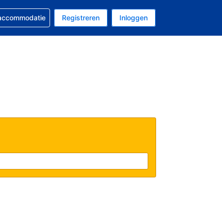
 reservering
 accommodatie
Registreren
Inloggen
s Amerikaanse dollar
al is Nederlands