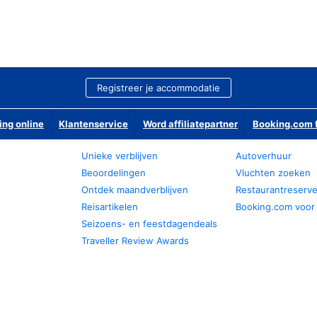
Registreer je accommodatie
ing online
Klantenservice
Word affiliatepartner
Booking.com f
Unieke verblijven
Autoverhuur
Beoordelingen
Vluchten zoeken
Ontdek maandverblijven
Restaurantreserv
Reisartikelen
Booking.com voor
Seizoens- en feestdagendeals
Traveller Review Awards