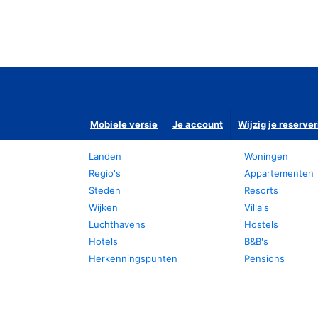
Mobiele versie
Je account
Wijzig je reserver
Landen
Woningen
Regio's
Appartementen
Steden
Resorts
Wijken
Villa's
Luchthavens
Hostels
Hotels
B&B's
Herkenningspunten
Pensions