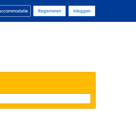
 reservering
 accommodatie
Registreren
Inloggen
s Amerikaanse dollar
al is Nederlands