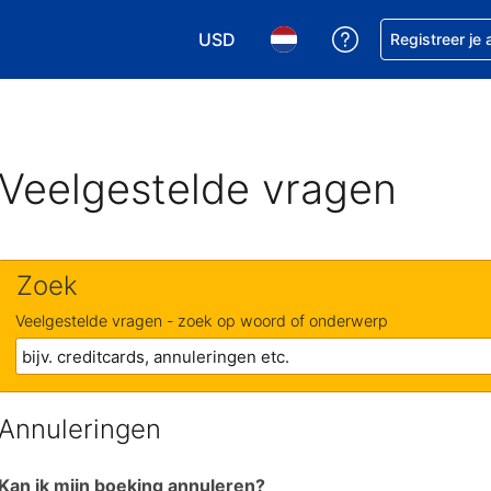
USD
Krijg hulp bij je
Registreer je
Kies je valuta. Je huidige valuta i
Kies je taal. Je huidige ta
Veelgestelde vragen
Zoek
Veelgestelde vragen - zoek op woord of onderwerp
Annuleringen
Kan ik mijn boeking annuleren?