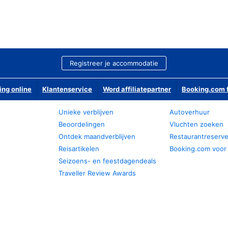
Registreer je accommodatie
ing online
Klantenservice
Word affiliatepartner
Booking.com f
Unieke verblijven
Autoverhuur
Beoordelingen
Vluchten zoeken
Ontdek maandverblijven
Restaurantreserv
Reisartikelen
Booking.com voor
Seizoens- en feestdagendeals
Traveller Review Awards