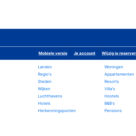
Mobiele versie
Je account
Wijzig je reserver
Landen
Woningen
Regio's
Appartementen
Steden
Resorts
Wijken
Villa's
Luchthavens
Hostels
Hotels
B&B's
Herkenningspunten
Pensions