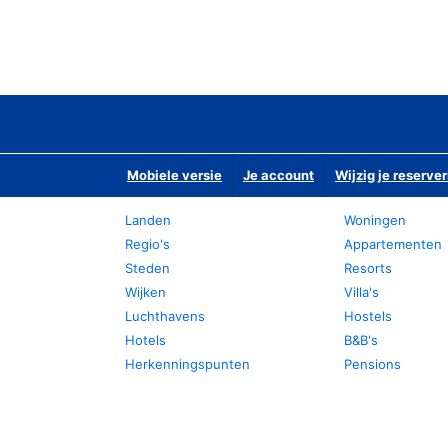
Mobiele versie
Je account
Wijzig je reserver
Landen
Woningen
Regio's
Appartementen
Steden
Resorts
Wijken
Villa's
Luchthavens
Hostels
Hotels
B&B's
Herkenningspunten
Pensions