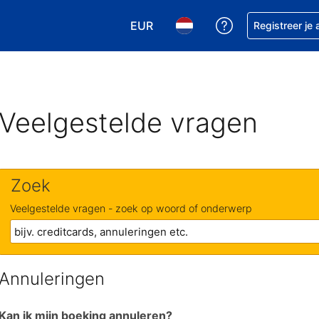
EUR
Krijg hulp bij je
Registreer je
Kies je valuta. Je huidige valuta is
Kies je taal. Je huidige ta
Veelgestelde vragen
Zoek
Veelgestelde vragen - zoek op woord of onderwerp
Annuleringen
Kan ik mijn boeking annuleren?