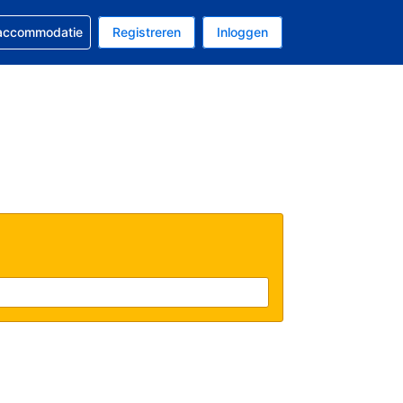
 reservering
 accommodatie
Registreren
Inloggen
 EUR
al is Nederlands