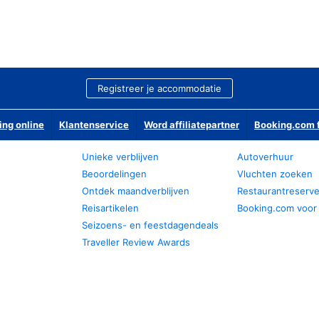
Registreer je accommodatie
ing online
Klantenservice
Word affiliatepartner
Booking.com f
Unieke verblijven
Autoverhuur
Beoordelingen
Vluchten zoeken
Ontdek maandverblijven
Restaurantreserv
Reisartikelen
Booking.com voor
Seizoens- en feestdagendeals
Traveller Review Awards