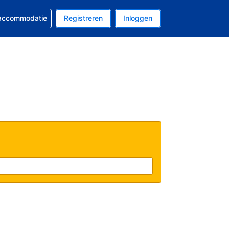
 reservering
 accommodatie
Registreren
Inloggen
s Amerikaanse dollar
al is Nederlands