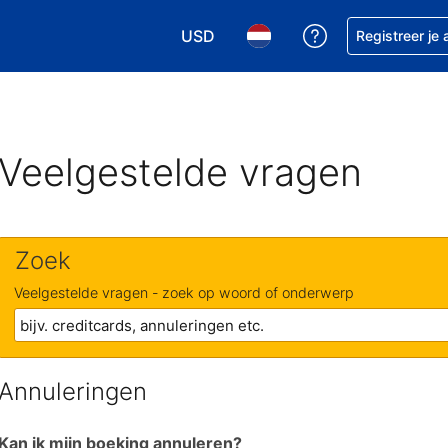
USD
Krijg hulp bij je
Registreer je
Kies je valuta. Je huidige valuta i
Kies je taal. Je huidige ta
Veelgestelde vragen
Zoek
Veelgestelde vragen - zoek op woord of onderwerp
Annuleringen
Kan ik mijn boeking annuleren?