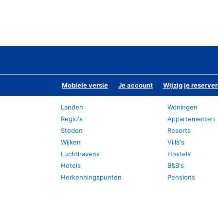
Mobiele versie
Je account
Wijzig je reserver
Landen
Woningen
Regio's
Appartementen
Steden
Resorts
Wijken
Villa's
Luchthavens
Hostels
Hotels
B&B's
Herkenningspunten
Pensions