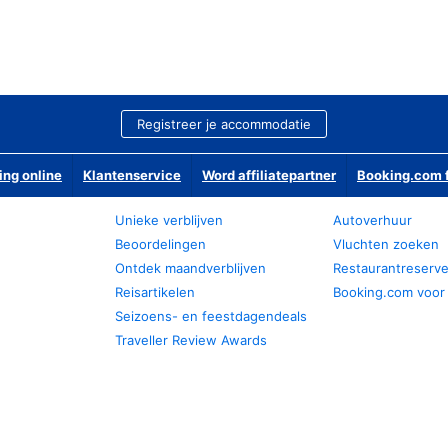
Registreer je accommodatie
ing online
Klantenservice
Word affiliatepartner
Booking.com f
Unieke verblijven
Autoverhuur
Beoordelingen
Vluchten zoeken
Ontdek maandverblijven
Restaurantreserv
Reisartikelen
Booking.com voor
Seizoens- en feestdagendeals
Traveller Review Awards