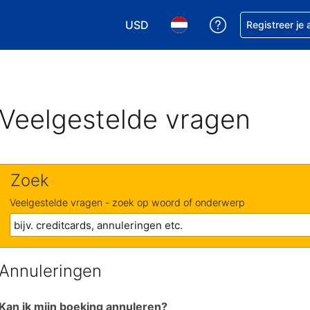
USD
Krijg hulp bij je
Registreer je
Kies je valuta. Je huidige valuta i
Kies je taal. Je huidige ta
Veelgestelde vragen
Zoek
Veelgestelde vragen - zoek op woord of onderwerp
Annuleringen
Kan ik mijn boeking annuleren?