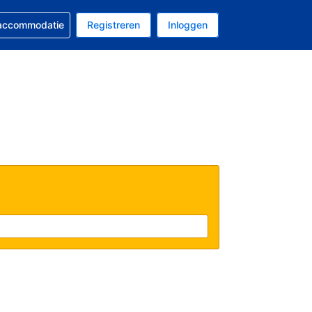
 reservering
 accommodatie
Registreren
Inloggen
s Amerikaanse dollar
al is Nederlands