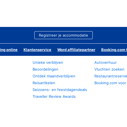
Registreer je accommodatie
ing online
Klantenservice
Word affiliatepartner
Booking.com f
Unieke verblijven
Autoverhuur
Beoordelingen
Vluchten zoeken
Ontdek maandverblijven
Restaurantreserv
Reisartikelen
Booking.com voor
Seizoens- en feestdagendeals
Traveller Review Awards