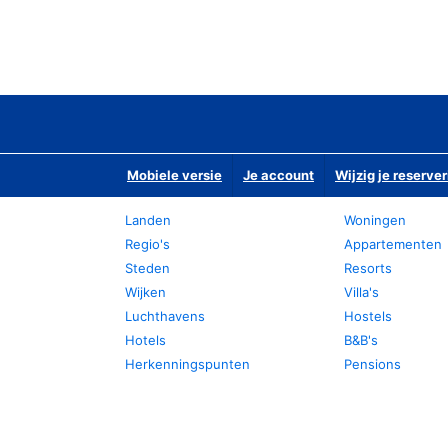
Mobiele versie
Je account
Wijzig je reserver
Landen
Woningen
Regio's
Appartementen
Steden
Resorts
Wijken
Villa's
Luchthavens
Hostels
Hotels
B&B's
Herkenningspunten
Pensions