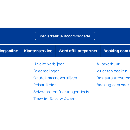
Registreer je accommodatie
ing online
Klantenservice
Word affiliatepartner
Booking.com f
Unieke verblijven
Autoverhuur
Beoordelingen
Vluchten zoeken
Ontdek maandverblijven
Restaurantreserv
Reisartikelen
Booking.com voor
Seizoens- en feestdagendeals
Traveller Review Awards