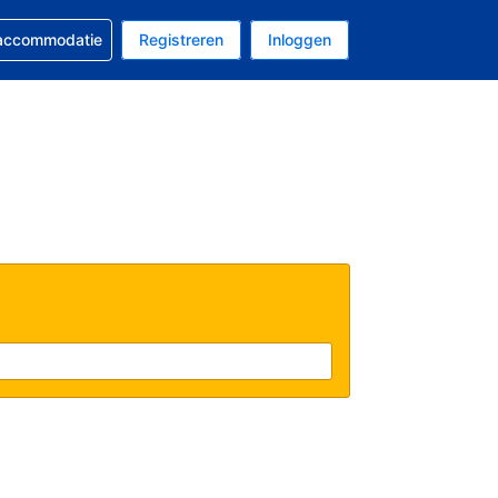
 reservering
 accommodatie
Registreren
Inloggen
 EUR
al is Nederlands