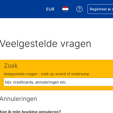
EUR
Krijg hulp bij je
Registreer je
Kies je valuta. Je huidige valuta is
Kies je taal. Je huidige ta
Veelgestelde vragen
Zoek
Veelgestelde vragen - zoek op woord of onderwerp
Annuleringen
Kan ik mijn boeking annuleren?