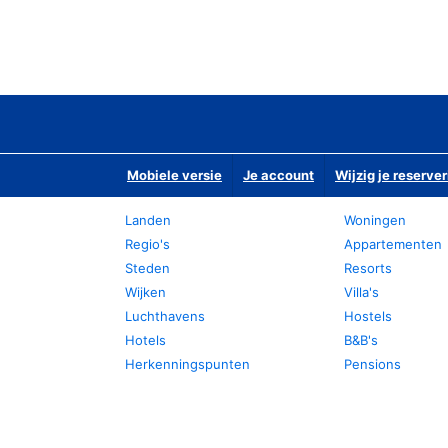
Mobiele versie
Je account
Wijzig je reserver
Landen
Woningen
Regio's
Appartementen
Steden
Resorts
Wijken
Villa's
Luchthavens
Hostels
Hotels
B&B's
Herkenningspunten
Pensions