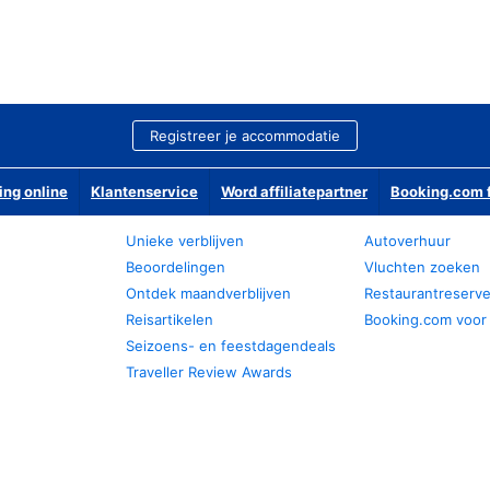
Registreer je accommodatie
ing online
Klantenservice
Word affiliatepartner
Booking.com f
Unieke verblijven
Autoverhuur
Beoordelingen
Vluchten zoeken
Ontdek maandverblijven
Restaurantreserv
Reisartikelen
Booking.com voor
Seizoens- en feestdagendeals
Traveller Review Awards