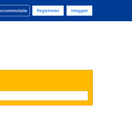
 reservering
 accommodatie
Registreren
Inloggen
 EUR
al is Nederlands