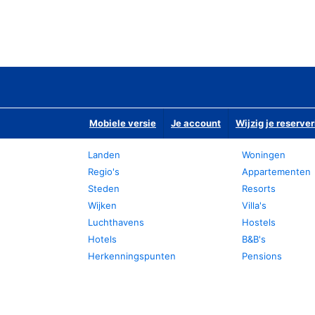
Mobiele versie
Je account
Wijzig je reserver
Landen
Woningen
Regio's
Appartementen
Steden
Resorts
Wijken
Villa's
Luchthavens
Hostels
Hotels
B&B's
Herkenningspunten
Pensions