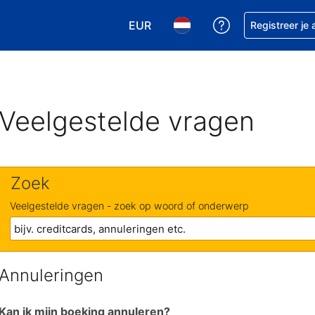
EUR
Krijg hulp bij je
Registreer je
Kies je valuta. Je huidige valuta is
Kies je taal. Je huidige ta
Veelgestelde vragen
Zoek
Veelgestelde vragen - zoek op woord of onderwerp
Annuleringen
Kan ik mijn boeking annuleren?