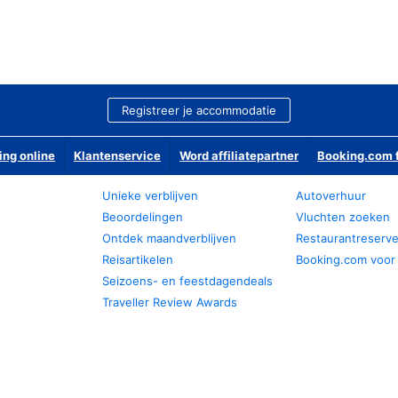
Registreer je accommodatie
ing online
Klantenservice
Word affiliatepartner
Booking.com f
Unieke verblijven
Autoverhuur
Beoordelingen
Vluchten zoeken
Ontdek maandverblijven
Restaurantreserv
Reisartikelen
Booking.com voor
Seizoens- en feestdagendeals
Traveller Review Awards