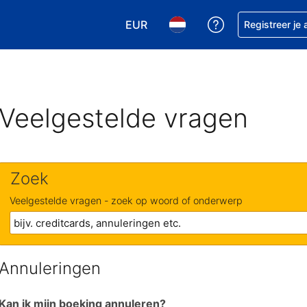
EUR
Krijg hulp bij je
Registreer je
Kies je valuta. Je huidige valuta is
Kies je taal. Je huidige ta
Veelgestelde vragen
Zoek
Veelgestelde vragen - zoek op woord of onderwerp
Annuleringen
Kan ik mijn boeking annuleren?