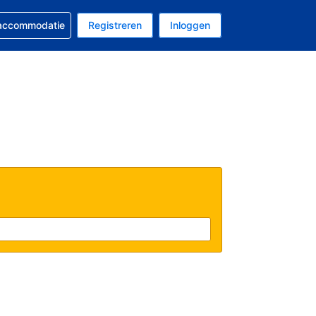
 reservering
 accommodatie
Registreren
Inloggen
 EUR
al is Nederlands