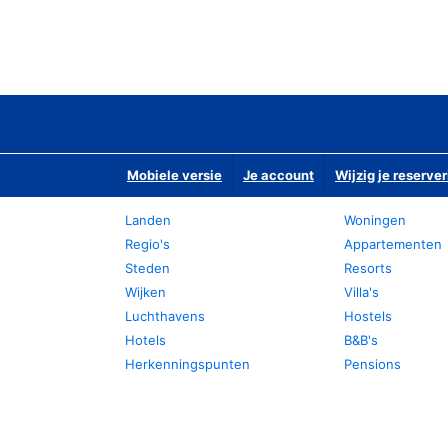
Mobiele versie
Je account
Wijzig je reserver
Landen
Woningen
Regio's
Appartementen
Steden
Resorts
Wijken
Villa's
Luchthavens
Hostels
Hotels
B&B's
Herkenningspunten
Pensions