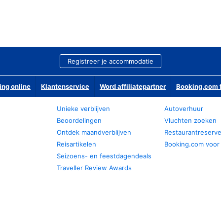
Registreer je accommodatie
ing online
Klantenservice
Word affiliatepartner
Booking.com f
Unieke verblijven
Autoverhuur
Beoordelingen
Vluchten zoeken
Ontdek maandverblijven
Restaurantreserv
Reisartikelen
Booking.com voor
Seizoens- en feestdagendeals
Traveller Review Awards