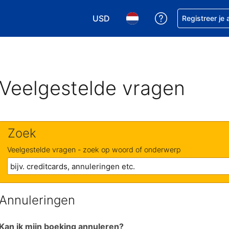
USD
Krijg hulp bij je
Registreer je
Kies je valuta. Je huidige valuta i
Kies je taal. Je huidige ta
Veelgestelde vragen
Zoek
Veelgestelde vragen - zoek op woord of onderwerp
Annuleringen
Kan ik mijn boeking annuleren?