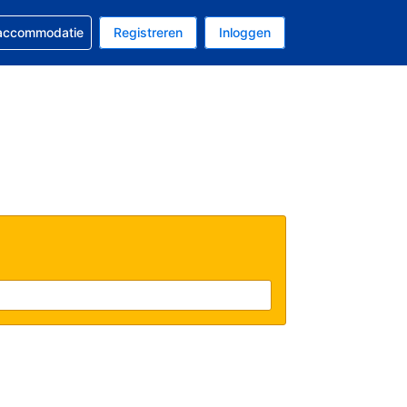
 reservering
 accommodatie
Registreren
Inloggen
s Amerikaanse dollar
al is Nederlands