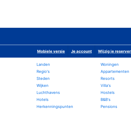
Mobiele versie
Je account
Wijzig je reserver
Landen
Woningen
Regio's
Appartementen
Steden
Resorts
Wijken
Villa's
Luchthavens
Hostels
Hotels
B&B's
Herkenningspunten
Pensions