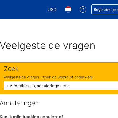
USD
Krijg hulp bij je
Registreer je
Kies je valuta. Je huidige valuta i
Kies je taal. Je huidige ta
Veelgestelde vragen
Zoek
Veelgestelde vragen - zoek op woord of onderwerp
Annuleringen
Kan ik mijn boeking annuleren?