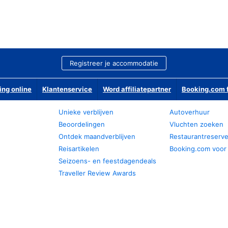
Registreer je accommodatie
ing online
Klantenservice
Word affiliatepartner
Booking.com f
Unieke verblijven
Autoverhuur
Beoordelingen
Vluchten zoeken
Ontdek maandverblijven
Restaurantreserv
Reisartikelen
Booking.com voor
Seizoens- en feestdagendeals
Traveller Review Awards