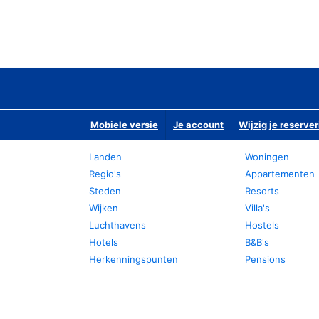
Mobiele versie
Je account
Wijzig je reserver
Landen
Woningen
Regio's
Appartementen
Steden
Resorts
Wijken
Villa's
Luchthavens
Hostels
Hotels
B&B's
Herkenningspunten
Pensions