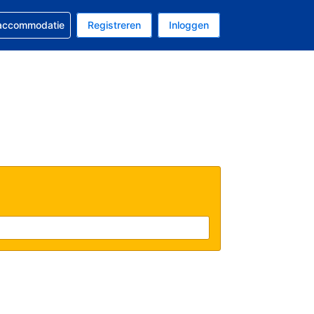
 reservering
 accommodatie
Registreren
Inloggen
s Amerikaanse dollar
al is Nederlands