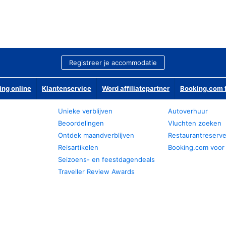
Registreer je accommodatie
ing online
Klantenservice
Word affiliatepartner
Booking.com f
Unieke verblijven
Autoverhuur
Beoordelingen
Vluchten zoeken
Ontdek maandverblijven
Restaurantreserv
Reisartikelen
Booking.com voor
Seizoens- en feestdagendeals
Traveller Review Awards