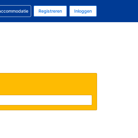
 reservering
 accommodatie
Registreren
Inloggen
s Amerikaanse dollar
al is Nederlands