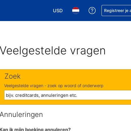
USD
Krijg hulp bij je
Registreer je
Kies je valuta. Je huidige valuta i
Kies je taal. Je huidige ta
Veelgestelde vragen
Zoek
Veelgestelde vragen - zoek op woord of onderwerp
Annuleringen
Kan ik mijn boeking annuleren?