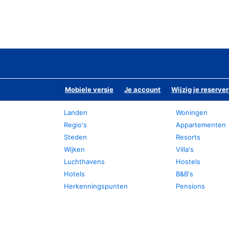
Mobiele versie
Je account
Wijzig je reserver
Landen
Woningen
Regio's
Appartementen
Steden
Resorts
Wijken
Villa's
Luchthavens
Hostels
Hotels
B&B's
Herkenningspunten
Pensions