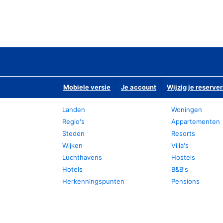
Mobiele versie
Je account
Wijzig je reserver
Landen
Woningen
Regio's
Appartementen
Steden
Resorts
Wijken
Villa's
Luchthavens
Hostels
Hotels
B&B's
Herkenningspunten
Pensions