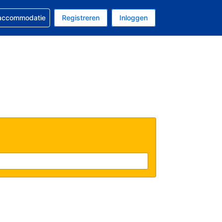
 reservering
 accommodatie
Registreren
Inloggen
 EUR
al is Nederlands