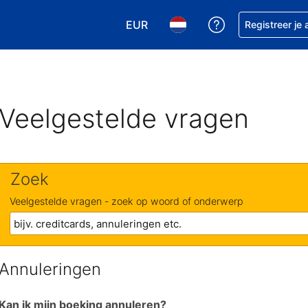
EUR
Krijg hulp bij je
Registreer je
Kies je valuta. Je huidige valuta is
Kies je taal. Je huidige ta
Veelgestelde vragen
Zoek
Veelgestelde vragen - zoek op woord of onderwerp
Annuleringen
Kan ik mijn boeking annuleren?