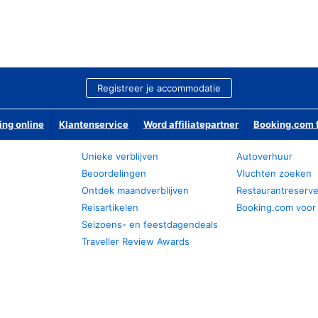
Registreer je accommodatie
ing online
Klantenservice
Word affiliatepartner
Booking.com f
Unieke verblijven
Autoverhuur
Beoordelingen
Vluchten zoeken
Ontdek maandverblijven
Restaurantreserv
Reisartikelen
Booking.com voor
Seizoens- en feestdagendeals
Traveller Review Awards