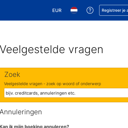
EUR
Krijg hulp bij je
Registreer je
Kies je valuta. Je huidige valuta is
Kies je taal. Je huidige ta
Veelgestelde vragen
Zoek
Veelgestelde vragen - zoek op woord of onderwerp
Annuleringen
Kan ik mijn boeking annuleren?