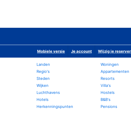
Mobiele versie
Je account
Wijzig je reserver
Landen
Woningen
Regio's
Appartementen
Steden
Resorts
Wijken
Villa's
Luchthavens
Hostels
Hotels
B&B's
Herkenningspunten
Pensions