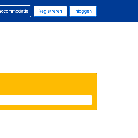
 reservering
 accommodatie
Registreren
Inloggen
 EUR
al is Nederlands