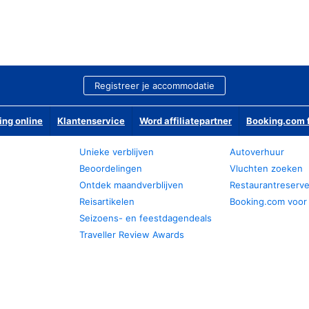
Registreer je accommodatie
ing online
Klantenservice
Word affiliatepartner
Booking.com f
Unieke verblijven
Autoverhuur
Beoordelingen
Vluchten zoeken
Ontdek maandverblijven
Restaurantreserv
Reisartikelen
Booking.com voor
Seizoens- en feestdagendeals
Traveller Review Awards