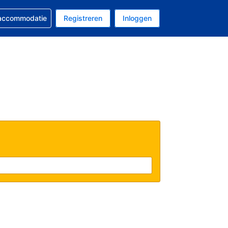
 reservering
 accommodatie
Registreren
Inloggen
s Amerikaanse dollar
al is Nederlands