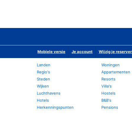
Mobiele versie
Je account
Wijzig je reserver
Landen
Woningen
Regio's
Appartementen
Steden
Resorts
Wijken
Villa's
Luchthavens
Hostels
Hotels
B&B's
Herkenningspunten
Pensions