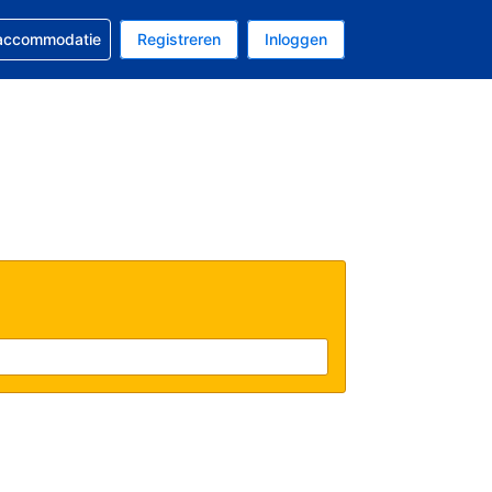
 reservering
 accommodatie
Registreren
Inloggen
 EUR
al is Nederlands