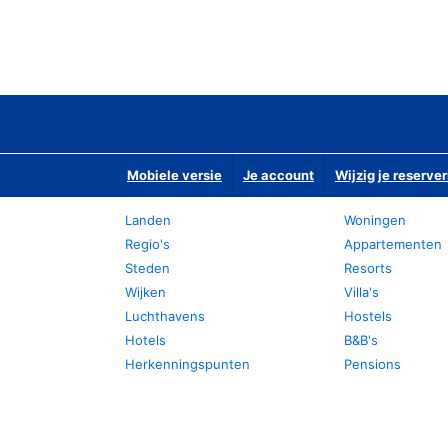
Mobiele versie
Je account
Wijzig je reserver
Landen
Woningen
Regio's
Appartementen
Steden
Resorts
Wijken
Villa's
Luchthavens
Hostels
Hotels
B&B's
Herkenningspunten
Pensions