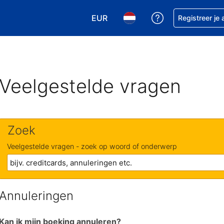
EUR
Krijg hulp bij je
Registreer je
Kies je valuta. Je huidige valuta is
Kies je taal. Je huidige ta
Veelgestelde vragen
Zoek
Veelgestelde vragen - zoek op woord of onderwerp
Annuleringen
Kan ik mijn boeking annuleren?