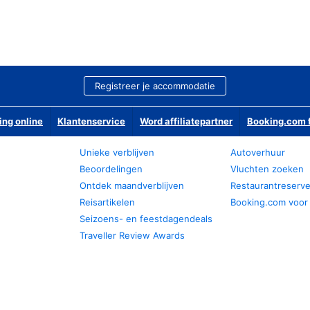
Registreer je accommodatie
ing online
Klantenservice
Word affiliatepartner
Booking.com f
Unieke verblijven
Autoverhuur
Beoordelingen
Vluchten zoeken
Ontdek maandverblijven
Restaurantreserv
Reisartikelen
Booking.com voor
Seizoens- en feestdagendeals
Traveller Review Awards