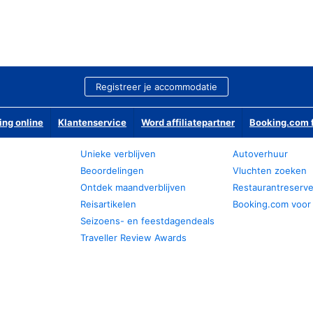
Registreer je accommodatie
ing online
Klantenservice
Word affiliatepartner
Booking.com f
Unieke verblijven
Autoverhuur
Beoordelingen
Vluchten zoeken
Ontdek maandverblijven
Restaurantreserv
Reisartikelen
Booking.com voor
Seizoens- en feestdagendeals
Traveller Review Awards