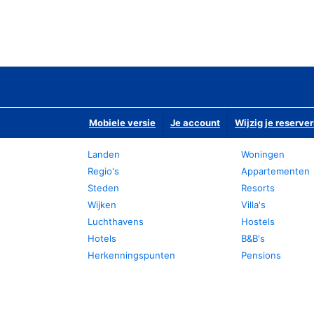
Mobiele versie
Je account
Wijzig je reserver
Landen
Woningen
Regio's
Appartementen
Steden
Resorts
Wijken
Villa's
Luchthavens
Hostels
Hotels
B&B's
Herkenningspunten
Pensions