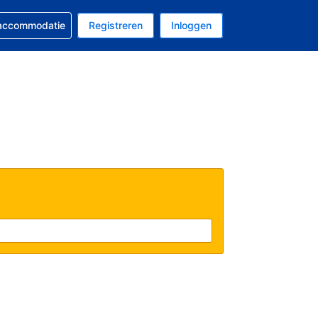
 reservering
 accommodatie
Registreren
Inloggen
s Amerikaanse dollar
al is Nederlands