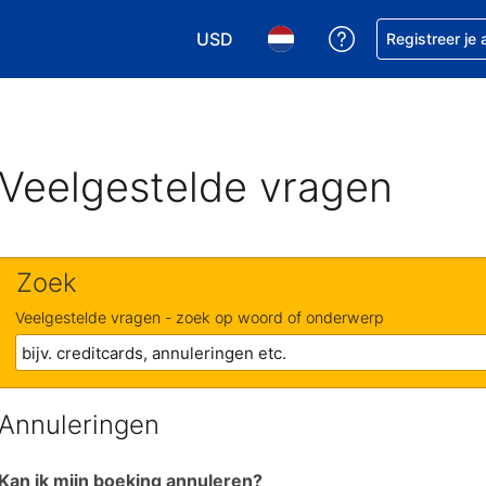
USD
Krijg hulp bij je
Registreer je
Kies je valuta. Je huidige valuta i
Kies je taal. Je huidige ta
Veelgestelde vragen
Zoek
Veelgestelde vragen - zoek op woord of onderwerp
Annuleringen
Kan ik mijn boeking annuleren?