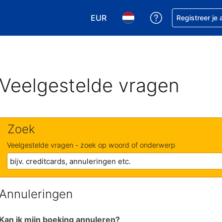
EUR
Krijg hulp bij je
Registreer je
Kies je valuta. Je huidige valuta is
Kies je taal. Je huidige ta
Veelgestelde vragen
Zoek
Veelgestelde vragen - zoek op woord of onderwerp
Annuleringen
Kan ik mijn boeking annuleren?