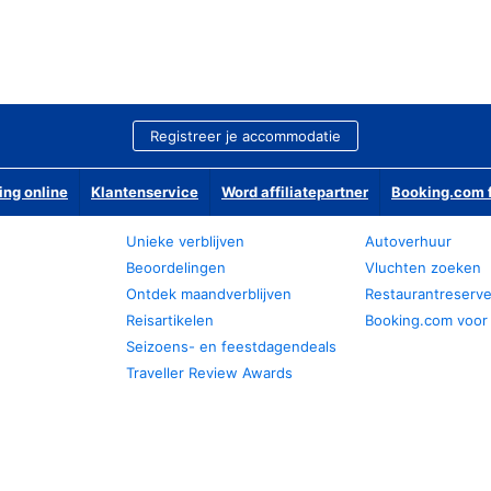
Registreer je accommodatie
ing online
Klantenservice
Word affiliatepartner
Booking.com f
Unieke verblijven
Autoverhuur
Beoordelingen
Vluchten zoeken
Ontdek maandverblijven
Restaurantreserv
Reisartikelen
Booking.com voor
Seizoens- en feestdagendeals
Traveller Review Awards