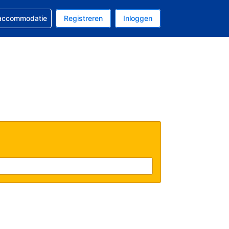
 reservering
 accommodatie
Registreren
Inloggen
 EUR
al is Nederlands