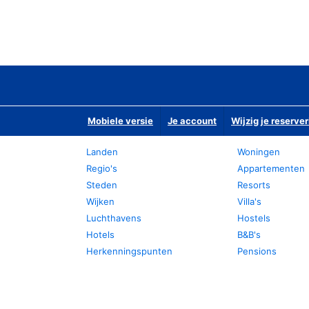
Mobiele versie
Je account
Wijzig je reserver
Landen
Woningen
Regio's
Appartementen
Steden
Resorts
Wijken
Villa's
Luchthavens
Hostels
Hotels
B&B's
Herkenningspunten
Pensions