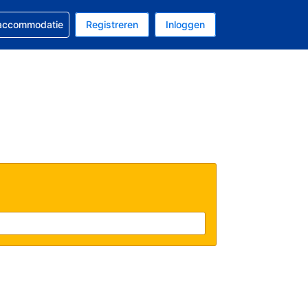
 reservering
 accommodatie
Registreren
Inloggen
 EUR
al is Nederlands