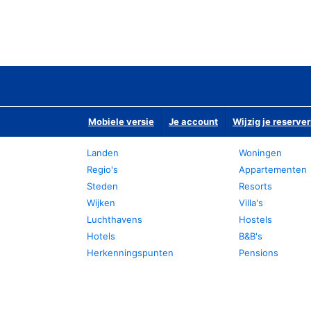
Mobiele versie
Je account
Wijzig je reserver
Landen
Woningen
Regio's
Appartementen
Steden
Resorts
Wijken
Villa's
Luchthavens
Hostels
Hotels
B&B's
Herkenningspunten
Pensions