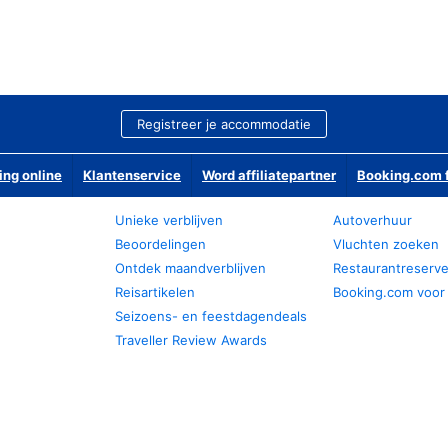
Registreer je accommodatie
ing online
Klantenservice
Word affiliatepartner
Booking.com f
Unieke verblijven
Autoverhuur
Beoordelingen
Vluchten zoeken
Ontdek maandverblijven
Restaurantreserv
Reisartikelen
Booking.com voor
Seizoens- en feestdagendeals
Traveller Review Awards