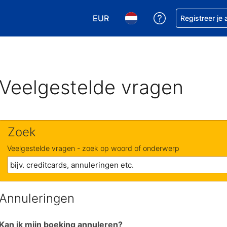
EUR
Krijg hulp bij je
Registreer je
Kies je valuta. Je huidige valuta is
Kies je taal. Je huidige ta
Veelgestelde vragen
Zoek
Veelgestelde vragen - zoek op woord of onderwerp
Annuleringen
Kan ik mijn boeking annuleren?