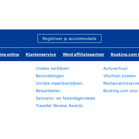
Registreer je accommodatie
ing online
Klantenservice
Word affiliatepartner
Booking.com f
Unieke verblijven
Autoverhuur
Beoordelingen
Vluchten zoeken
Ontdek maandverblijven
Restaurantreserv
Reisartikelen
Booking.com voor
Seizoens- en feestdagendeals
Traveller Review Awards