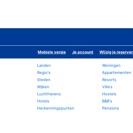
Mobiele versie
Je account
Wijzig je reserver
Landen
Woningen
Regio's
Appartementen
Steden
Resorts
Wijken
Villa's
Luchthavens
Hostels
Hotels
B&B's
Herkenningspunten
Pensions