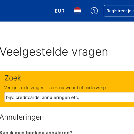
EUR
Krijg hulp bij je
Registreer je
Kies je valuta. Je huidige valuta is
Kies je taal. Je huidige ta
Veelgestelde vragen
Zoek
Veelgestelde vragen - zoek op woord of onderwerp
Annuleringen
Kan ik mijn boeking annuleren?