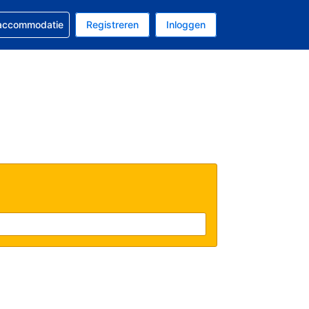
 reservering
 accommodatie
Registreren
Inloggen
 EUR
al is Nederlands