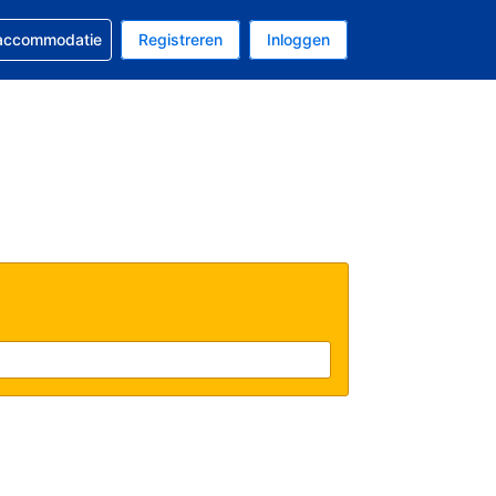
 reservering
 accommodatie
Registreren
Inloggen
 EUR
al is Nederlands