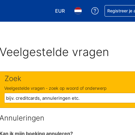
EUR
Krijg hulp bij je
Registreer je
Kies je valuta. Je huidige valuta is
Kies je taal. Je huidige ta
Veelgestelde vragen
Zoek
Veelgestelde vragen - zoek op woord of onderwerp
Annuleringen
Kan ik mijn boeking annuleren?