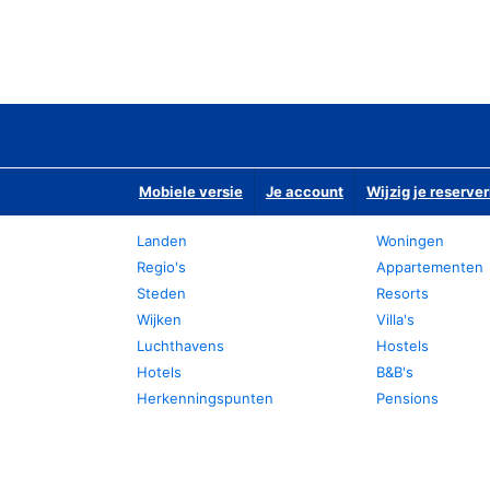
Mobiele versie
Je account
Wijzig je reserver
Landen
Woningen
Regio's
Appartementen
Steden
Resorts
Wijken
Villa's
Luchthavens
Hostels
Hotels
B&B's
Herkenningspunten
Pensions