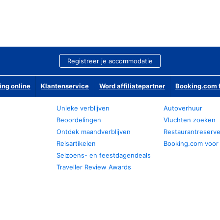
Registreer je accommodatie
ing online
Klantenservice
Word affiliatepartner
Booking.com f
Unieke verblijven
Autoverhuur
Beoordelingen
Vluchten zoeken
Ontdek maandverblijven
Restaurantreserv
Reisartikelen
Booking.com voor
Seizoens- en feestdagendeals
Traveller Review Awards